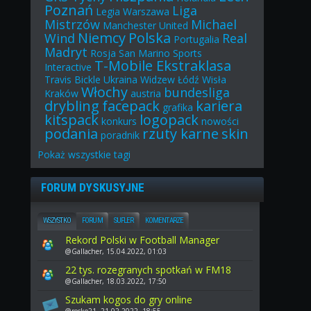
Poznań
Liga
Legia Warszawa
Mistrzów
Michael
Manchester United
Niemcy
Polska
Wind
Real
Portugalia
Madryt
Rosja
San Marino
Sports
T-Mobile Ekstraklasa
Interactive
Travis Bickle
Ukraina
Widzew Łódź
Wisła
Włochy
bundesliga
Kraków
austria
drybling
facepack
kariera
grafika
kitspack
logopack
konkurs
nowości
podania
rzuty karne
skin
poradnik
Pokaż
wszystkie
tagi
FORUM DYSKUSYJNE
WSZYSTKO
FORUM
SUFLER
KOMENTARZE
Rekord Polski w Football Manager
@Gallacher, 15.04.2022, 01:03
22 tys. rozegranych spotkań w FM18
@Gallacher, 18.03.2022, 17:50
Szukam kogos do gry online
@rocko21, 21.02.2022, 18:55