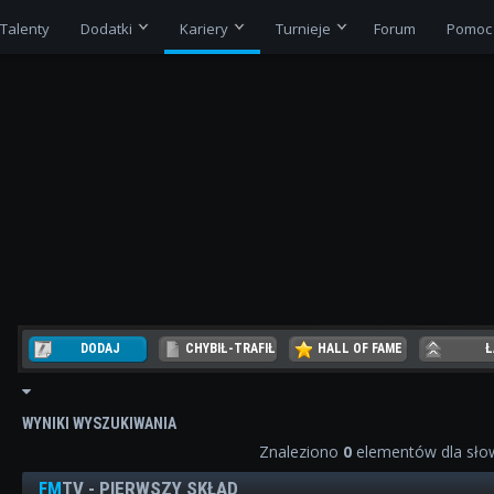
Talenty
Dodatki
Kariery
Turnieje
Forum
Pomoc
DODAJ
CHYBIŁ-TRAFIŁ
HALL OF FAME
Ł
REZER
WYNIKI WYSZUKIWANIA
Znaleziono
0
elementów dla sł
FM
TV - PIERWSZY SKŁAD