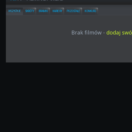
WSZYSTKIE
SKRÓTY
BRAMKI
KARIERY
POZOSTAŁE
KONKURS
Brak filmów -
dodaj swój