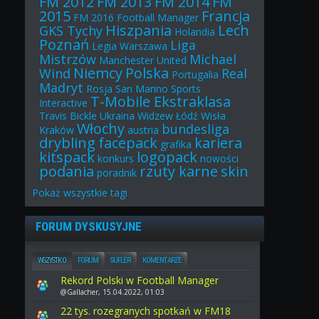
FM 2012
FM 2013
FM 2014
FM
2015
Francja
FM 2016
Football Manager
Hiszpania
Lech
GKS Tychy
Holandia
Poznań
Liga
Legia Warszawa
Mistrzów
Michael
Manchester United
Niemcy
Polska
Wind
Real
Portugalia
Madryt
Rosja
San Marino
Sports
T-Mobile Ekstraklasa
Interactive
Travis Bickle
Ukraina
Widzew Łódź
Wisła
Włochy
bundesliga
Kraków
austria
drybling
facepack
kariera
grafika
kitspack
logopack
konkurs
nowości
podania
rzuty karne
skin
poradnik
Pokaż
wszystkie
tagi
FORUM DYSKUSYJNE
WSZYSTKO
FORUM
SUFLER
KOMENTARZE
Rekord Polski w Football Manager
@Gallacher, 15.04.2022, 01:03
22 tys. rozegranych spotkań w FM18