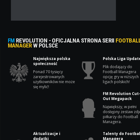
FM
REVOLUTION - OFICJALNA STRONA SERII
FOOTBAL
MANAGER
W POLSCE
Największa polska
Polska Liga Updat
społeczność
Plik dodający do
Ponad 70 tysięcy
Football Managera
zarejestrowanych
opcję gry w niższych
użytkowników nie może
ligach polskich!
się mylić!
FM Revolution Cut
Out Megapack
Największy, w pełni
dostępny zestaw zdj
piłkarzy do Football
Managera.
Aktualizacje i
Talenty do Footbal
dodatki
Managera