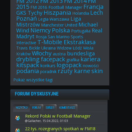
FM 2012
FM 2013
FM 2014
FM
2015
Francja
FM 2016
Football Manager
Hiszpania
Lech
GKS Tychy
Holandia
Poznań
Liga
Legia Warszawa
Mistrzów
Michael
Manchester United
Niemcy
Polska
Wind
Real
Portugalia
Madryt
Rosja
San Marino
Sports
T-Mobile Ekstraklasa
Interactive
Travis Bickle
Ukraina
Widzew Łódź
Wisła
Włochy
bundesliga
Kraków
austria
drybling
facepack
kariera
grafika
kitspack
logopack
konkurs
nowości
podania
rzuty karne
skin
poradnik
Pokaż
wszystkie
tagi
FORUM DYSKUSYJNE
WSZYSTKO
FORUM
SUFLER
KOMENTARZE
Rekord Polski w Football Manager
@Gallacher, 15.04.2022, 01:03
22 tys. rozegranych spotkań w FM18