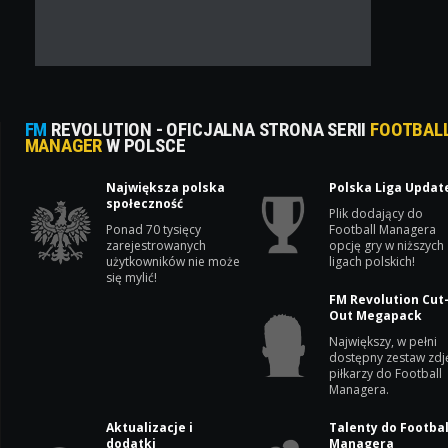
FM
REVOLUTION - OFICJALNA STRONA SERII
FOOTBAL
MANAGER
W POLSCE
Największa polska
Polska Liga Updat
społeczność
Plik dodający do
Ponad 70 tysięcy
Football Managera
zarejestrowanych
opcję gry w niższych
użytkowników nie może
ligach polskich!
się mylić!
FM Revolution Cut
Out Megapack
Największy, w pełni
dostępny zestaw zdj
piłkarzy do Football
Managera.
Aktualizacje i
Talenty do Footbal
dodatki
Managera