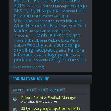
FM 2012
FM 2013
FM 2014
FM
2015
Francja
FM 2016
Football Manager
Hiszpania
Lech
GKS Tychy
Holandia
Poznań
Liga
Legia Warszawa
Mistrzów
Michael
Manchester United
Niemcy
Polska
Wind
Real
Portugalia
Madryt
Rosja
San Marino
Sports
T-Mobile Ekstraklasa
Interactive
Travis Bickle
Ukraina
Widzew Łódź
Wisła
Włochy
bundesliga
Kraków
austria
drybling
facepack
kariera
grafika
kitspack
logopack
konkurs
nowości
podania
rzuty karne
skin
poradnik
Pokaż
wszystkie
tagi
FORUM DYSKUSYJNE
WSZYSTKO
FORUM
SUFLER
KOMENTARZE
Rekord Polski w Football Manager
@Gallacher, 15.04.2022, 01:03
22 tys. rozegranych spotkań w FM18