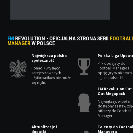
FM
REVOLUTION - OFICJALNA STRONA SERII
FOOTBAL
MANAGER
W POLSCE
Największa polska
Polska Liga Updat
społeczność
Plik dodający do
Ponad 70 tysięcy
Football Managera
zarejestrowanych
opcję gry w niższych
użytkowników nie może
ligach polskich!
się mylić!
FM Revolution Cut
Out Megapack
Największy, w pełni
dostępny zestaw zdj
piłkarzy do Football
Managera.
Aktualizacje i
Talenty do Footbal
dodatki
Managera