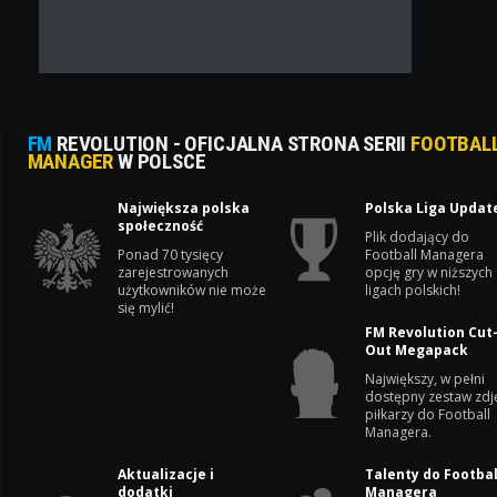
FM
REVOLUTION - OFICJALNA STRONA SERII
FOOTBAL
MANAGER
W POLSCE
Największa polska
Polska Liga Updat
społeczność
Plik dodający do
Ponad 70 tysięcy
Football Managera
zarejestrowanych
opcję gry w niższych
użytkowników nie może
ligach polskich!
się mylić!
FM Revolution Cut
Out Megapack
Największy, w pełni
dostępny zestaw zdj
piłkarzy do Football
Managera.
Aktualizacje i
Talenty do Footbal
dodatki
Managera