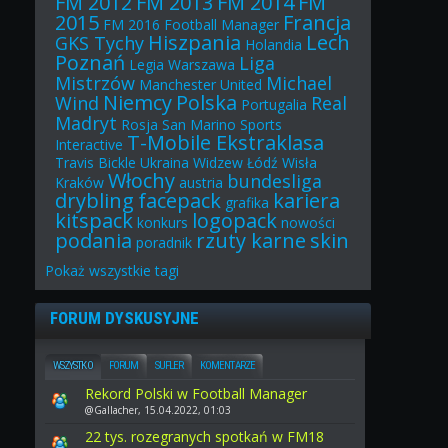
FM 2012
FM 2013
FM 2014
FM
2015
Francja
FM 2016
Football Manager
Hiszpania
Lech
GKS Tychy
Holandia
Poznań
Liga
Legia Warszawa
Mistrzów
Michael
Manchester United
Niemcy
Polska
Wind
Real
Portugalia
Madryt
Rosja
San Marino
Sports
T-Mobile Ekstraklasa
Interactive
Travis Bickle
Ukraina
Widzew Łódź
Wisła
Włochy
bundesliga
Kraków
austria
drybling
facepack
kariera
grafika
kitspack
logopack
konkurs
nowości
podania
rzuty karne
skin
poradnik
Pokaż
wszystkie
tagi
FORUM DYSKUSYJNE
WSZYSTKO
FORUM
SUFLER
KOMENTARZE
Rekord Polski w Football Manager
@Gallacher, 15.04.2022, 01:03
22 tys. rozegranych spotkań w FM18