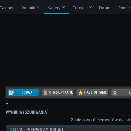
Talenty
Dodatki
Kariery
Turnieje
Forum
Pomoc
DODAJ
CHYBIŁ-TRAFIŁ
HALL OF FAME
Ł
REZER
WYNIKI WYSZUKIWANIA
Znaleziono
0
elementów dla sł
FM
TV - PIERWSZY SKŁAD