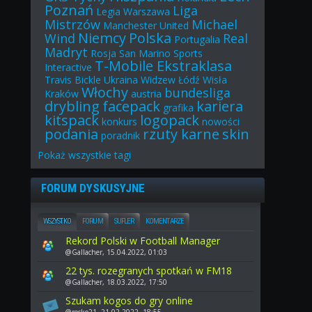
Poznań
Liga
Legia Warszawa
Mistrzów
Michael
Manchester United
Niemcy
Polska
Wind
Real
Portugalia
Madryt
Rosja
San Marino
Sports
T-Mobile Ekstraklasa
Interactive
Travis Bickle
Ukraina
Widzew Łódź
Wisła
Włochy
bundesliga
Kraków
austria
drybling
facepack
kariera
grafika
kitspack
logopack
konkurs
nowości
podania
rzuty karne
skin
poradnik
Pokaż
wszystkie
tagi
FORUM DYSKUSYJNE
WSZYSTKO
FORUM
SUFLER
KOMENTARZE
Rekord Polski w Football Manager
@Gallacher, 15.04.2022, 01:03
22 tys. rozegranych spotkań w FM18
@Gallacher, 18.03.2022, 17:50
Szukam kogos do gry online
@rocko21, 21.02.2022, 18:55