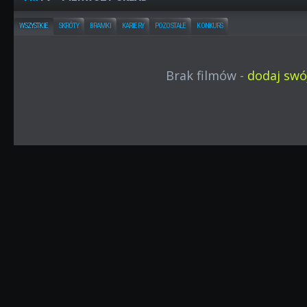
WSZYSTKIE
SKRÓTY
BRAMKI
KARIERY
POZOSTAŁE
KONKURS
Brak filmów -
dodaj swój