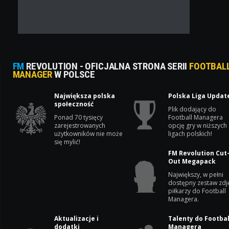
FM
REVOLUTION - OFICJALNA STRONA SERII
FOOTBAL
MANAGER
W POLSCE
Największa polska
Polska Liga Updat
społeczność
Plik dodający do
Ponad 70 tysięcy
Football Managera
zarejestrowanych
opcję gry w niższych
użytkowników nie może
ligach polskich!
się mylić!
FM Revolution Cut
Out Megapack
Największy, w pełni
dostępny zestaw zdj
piłkarzy do Football
Managera.
Aktualizacje i
Talenty do Footbal
dodatki
Managera