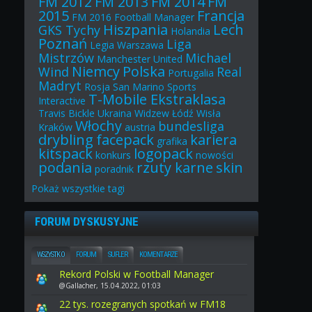
FM 2012
FM 2013
FM 2014
FM
2015
Francja
FM 2016
Football Manager
Hiszpania
Lech
GKS Tychy
Holandia
Poznań
Liga
Legia Warszawa
Mistrzów
Michael
Manchester United
Niemcy
Polska
Wind
Real
Portugalia
Madryt
Rosja
San Marino
Sports
T-Mobile Ekstraklasa
Interactive
Travis Bickle
Ukraina
Widzew Łódź
Wisła
Włochy
bundesliga
Kraków
austria
drybling
facepack
kariera
grafika
kitspack
logopack
konkurs
nowości
podania
rzuty karne
skin
poradnik
Pokaż
wszystkie
tagi
FORUM DYSKUSYJNE
WSZYSTKO
FORUM
SUFLER
KOMENTARZE
Rekord Polski w Football Manager
@Gallacher, 15.04.2022, 01:03
22 tys. rozegranych spotkań w FM18