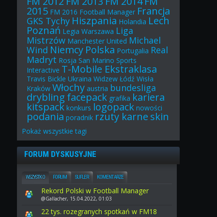
FM 2012
FM 2013
FM 2014
FM
2015
Francja
FM 2016
Football Manager
Hiszpania
Lech
GKS Tychy
Holandia
Poznań
Liga
Legia Warszawa
Mistrzów
Michael
Manchester United
Niemcy
Polska
Wind
Real
Portugalia
Madryt
Rosja
San Marino
Sports
T-Mobile Ekstraklasa
Interactive
Travis Bickle
Ukraina
Widzew Łódź
Wisła
Włochy
bundesliga
Kraków
austria
drybling
facepack
kariera
grafika
kitspack
logopack
konkurs
nowości
podania
rzuty karne
skin
poradnik
Pokaż
wszystkie
tagi
FORUM DYSKUSYJNE
WSZYSTKO
FORUM
SUFLER
KOMENTARZE
Rekord Polski w Football Manager
@Gallacher, 15.04.2022, 01:03
22 tys. rozegranych spotkań w FM18