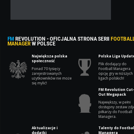
FM
REVOLUTION - OFICJALNA STRONA SERII
FOOTBAL
MANAGER
W POLSCE
Największa polska
Polska Liga Updat
społeczność
Plik dodający do
Ponad 70 tysięcy
Football Managera
zarejestrowanych
opcję gry w niższych
użytkowników nie może
ligach polskich!
się mylić!
FM Revolution Cut
Out Megapack
Największy, w pełni
dostępny zestaw zdj
piłkarzy do Football
Managera.
Aktualizacje i
Talenty do Footbal
dodatki
Managera