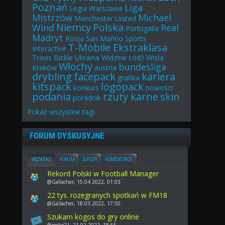
Poznań
Liga
Legia Warszawa
Mistrzów
Michael
Manchester United
Niemcy
Polska
Wind
Real
Portugalia
Madryt
Rosja
San Marino
Sports
T-Mobile Ekstraklasa
Interactive
Travis Bickle
Ukraina
Widzew Łódź
Wisła
Włochy
bundesliga
Kraków
austria
drybling
facepack
kariera
grafika
kitspack
logopack
konkurs
nowości
podania
rzuty karne
skin
poradnik
Pokaż
wszystkie
tagi
FORUM DYSKUSYJNE
WSZYSTKO
FORUM
SUFLER
KOMENTARZE
Rekord Polski w Football Manager
@Gallacher, 15.04.2022, 01:03
22 tys. rozegranych spotkań w FM18
@Gallacher, 18.03.2022, 17:50
Szukam kogos do gry online
@rocko21, 21.02.2022, 18:55