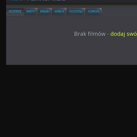
WSZYSTKIE
SKRÓTY
BRAMKI
KARIERY
POZOSTAŁE
KONKURS
Brak filmów -
dodaj swój