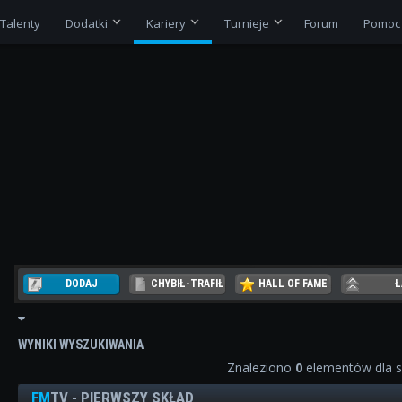
Talenty
Dodatki
Kariery
Turnieje
Forum
Pomoc
DODAJ
CHYBIŁ-TRAFIŁ
HALL OF FAME
Ł
REZER
WYNIKI WYSZUKIWANIA
Znaleziono
0
elementów dla 
FM
TV - PIERWSZY SKŁAD