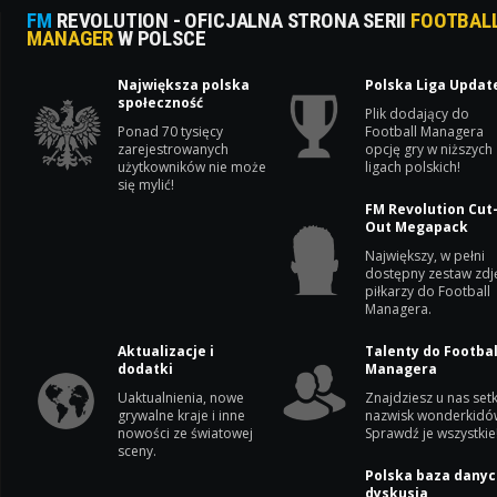
FM
REVOLUTION - OFICJALNA STRONA SERII
FOOTBAL
MANAGER
W POLSCE
Największa polska
Polska Liga Updat
społeczność
Plik dodający do
Ponad 70 tysięcy
Football Managera
zarejestrowanych
opcję gry w niższych
użytkowników nie może
ligach polskich!
się mylić!
FM Revolution Cut
Out Megapack
Największy, w pełni
dostępny zestaw zdj
piłkarzy do Football
Managera.
Aktualizacje i
Talenty do Footbal
dodatki
Managera
Uaktualnienia, nowe
Znajdziesz u nas setk
grywalne kraje i inne
nazwisk wonderkidó
nowości ze światowej
Sprawdź je wszystkie
sceny.
Polska baza danyc
dyskusja