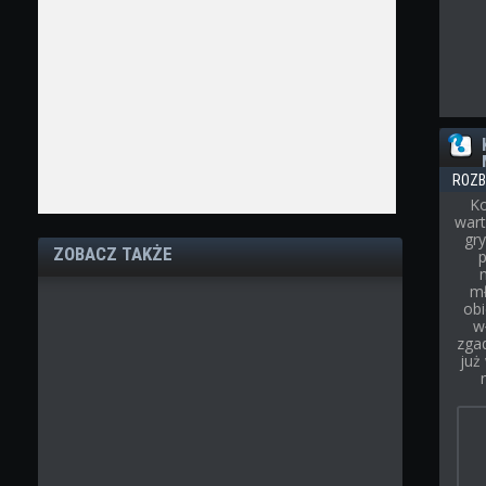
ROZB
Ko
wart
gry
ZOBACZ TAKŻE
p
mł
obi
w
zgad
już