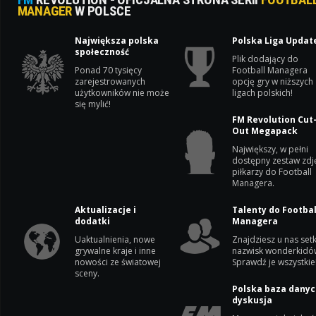
MANAGER
W POLSCE
Największa polska
Polska Liga Updat
społeczność
Plik dodający do
Ponad 70 tysięcy
Football Managera
zarejestrowanych
opcję gry w niższych
użytkowników nie może
ligach polskich!
się mylić!
FM Revolution Cut
Out Megapack
Największy, w pełni
dostępny zestaw zdj
piłkarzy do Football
Managera.
Aktualizacje i
Talenty do Footbal
dodatki
Managera
Uaktualnienia, nowe
Znajdziesz u nas setk
grywalne kraje i inne
nazwisk wonderkidó
nowości ze światowej
Sprawdź je wszystkie
sceny.
Polska baza danyc
dyskusja