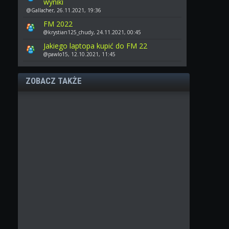
wyniki
@Gallacher, 26.11.2021, 19:36
FM 2022
@krystian125_chudy, 24.11.2021, 00:45
Jakiego laptopa kupić do FM 22
@pawlo15, 12.10.2021, 11:45
ZOBACZ TAKŻE