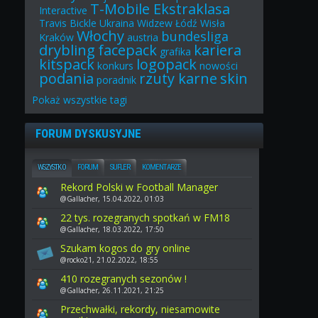
T-Mobile Ekstraklasa
Interactive
Travis Bickle
Ukraina
Widzew Łódź
Wisła
Włochy
bundesliga
Kraków
austria
drybling
facepack
kariera
grafika
kitspack
logopack
konkurs
nowości
podania
rzuty karne
skin
poradnik
Pokaż
wszystkie
tagi
FORUM DYSKUSYJNE
WSZYSTKO
FORUM
SUFLER
KOMENTARZE
Rekord Polski w Football Manager
@Gallacher, 15.04.2022, 01:03
22 tys. rozegranych spotkań w FM18
@Gallacher, 18.03.2022, 17:50
Szukam kogos do gry online
@rocko21, 21.02.2022, 18:55
410 rozegranych sezonów !
@Gallacher, 26.11.2021, 21:25
Przechwałki, rekordy, niesamowite