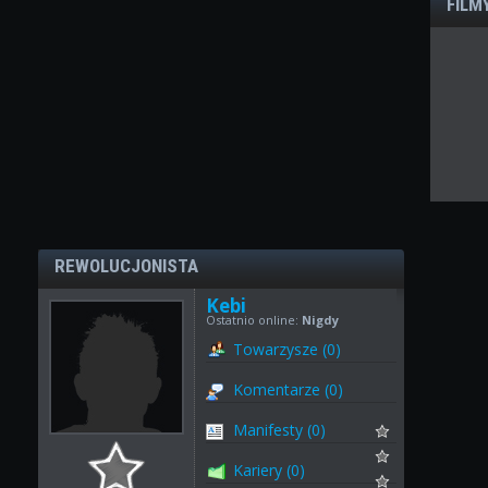
FILM
REWOLUCJONISTA
Kebi
Ostatnio online:
Nigdy
Towarzysze (0)
Komentarze (0)
Manifesty (0)
Kariery (0)