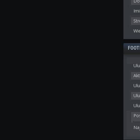
Doł
Imi
St
Wie
FOOT
Ulu
Akt
Ulu
Ul
Ulu
Po
Na