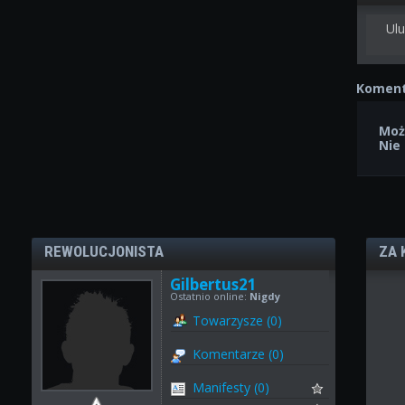
Ulu
Koment
Moż
Nie
REWOLUCJONISTA
ZA 
Gilbertus21
Ostatnio online:
Nigdy
Towarzysze (0)
Komentarze (0)
Manifesty (0)