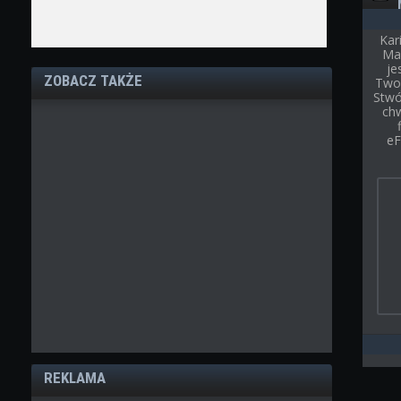
Kar
Ma
je
ZOBACZ TAKŻE
Twoj
Stwór
chw
eF
REKLAMA