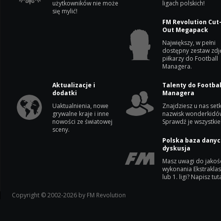
użytkowników nie może
ligach polskich!
się mylić!
FM Revolution Cut
Out Megapack
Największy, w pełni
dostępny zestaw zdj
piłkarzy do Football
Managera.
Aktualizacje i
Talenty do Footbal
dodatki
Managera
Uaktualnienia, nowe
Znajdziesz u nas setk
grywalne kraje i inne
nazwisk wonderkidó
nowości ze światowej
Sprawdź je wszystkie
sceny.
Polska baza danyc
dyskusja
Masz uwagi do jakoś
wykonania Ekstrakla
lub 1. ligi? Napisz tuta
Copyright © 2002-2026 by FM Revolution