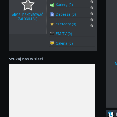
Kariery (0)
Depesze (0)
ABY SUBSKRYBOWAĆ
ZALOGUJ SIĘ
eFeMoty (0)
FM TV (0)
Galeria (0)
Szukaj nas w sieci