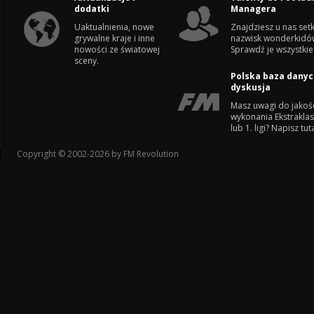
dodatki
Managera
Uaktualnienia, nowe
Znajdziesz u nas setk
grywalne kraje i inne
nazwisk wonderkidó
nowości ze światowej
Sprawdź je wszystkie
sceny.
Polska baza danyc
dyskusja
Masz uwagi do jakoś
wykonania Ekstrakla
lub 1. ligi? Napisz tuta
Copyright © 2002-2026 by FM Revolution