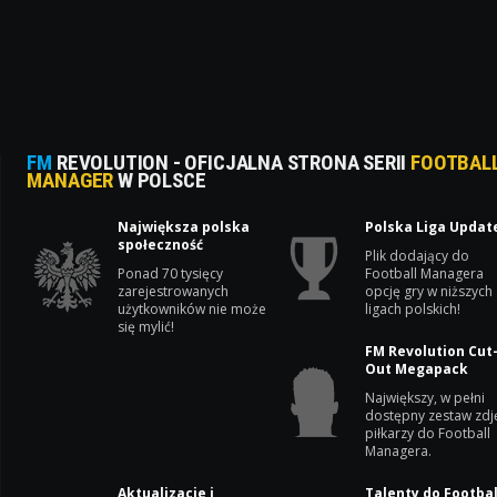
FM
REVOLUTION - OFICJALNA STRONA SERII
FOOTBAL
MANAGER
W POLSCE
Największa polska
Polska Liga Updat
społeczność
Plik dodający do
Ponad 70 tysięcy
Football Managera
zarejestrowanych
opcję gry w niższych
użytkowników nie może
ligach polskich!
się mylić!
FM Revolution Cut
Out Megapack
Największy, w pełni
dostępny zestaw zdj
piłkarzy do Football
Managera.
Aktualizacje i
Talenty do Footbal