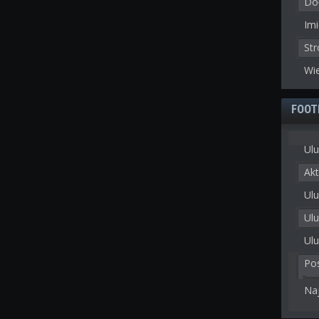
Doł
Imi
St
Wie
FOOT
Ulu
Akt
Ulu
Ul
Ulu
Po
Na