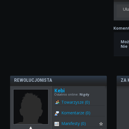
Ulu
Koment
Moż
Nie
REWOLUCJONISTA
ZA 
Kebi
Ostatnio online:
Nigdy
Towarzysze (0)
Komentarze (0)
Manifesty (0)