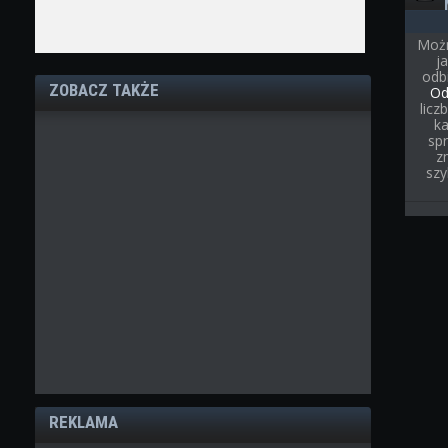
Możn
j
odb
ZOBACZ TAKŻE
Od
licz
ka
spr
z
szy
REKLAMA