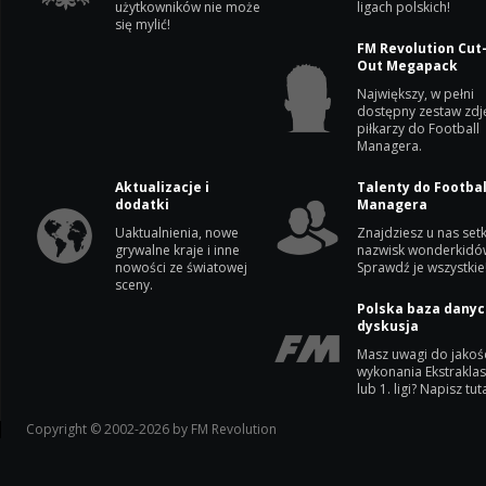
użytkowników nie może
ligach polskich!
się mylić!
FM Revolution Cut
Out Megapack
Największy, w pełni
dostępny zestaw zdj
piłkarzy do Football
Managera.
Aktualizacje i
Talenty do Footbal
dodatki
Managera
Uaktualnienia, nowe
Znajdziesz u nas setk
grywalne kraje i inne
nazwisk wonderkidó
nowości ze światowej
Sprawdź je wszystkie
sceny.
Polska baza danyc
dyskusja
Masz uwagi do jakoś
wykonania Ekstrakla
lub 1. ligi? Napisz tuta
Copyright © 2002-2026 by FM Revolution