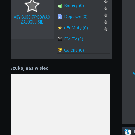
Kariery (0)
Depesze (0)
ABY SUBSKRYBOWAĆ
ZALOGUJ SIĘ
eFeMoty (0)
FM TV (0)
Galeria (0)
Szukaj nas w sieci