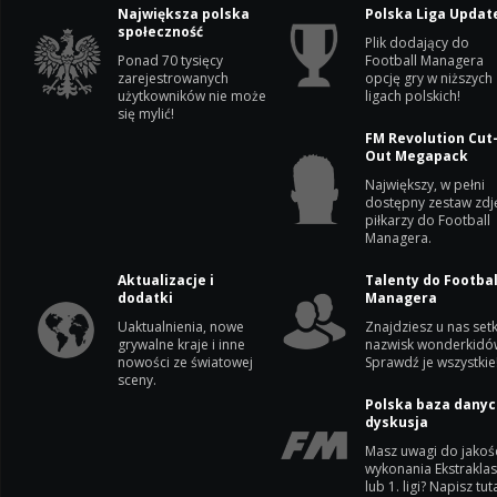
Największa polska
Polska Liga Updat
społeczność
Plik dodający do
Ponad 70 tysięcy
Football Managera
zarejestrowanych
opcję gry w niższych
użytkowników nie może
ligach polskich!
się mylić!
FM Revolution Cut
Out Megapack
Największy, w pełni
dostępny zestaw zdj
piłkarzy do Football
Managera.
Aktualizacje i
Talenty do Footbal
dodatki
Managera
Uaktualnienia, nowe
Znajdziesz u nas setk
grywalne kraje i inne
nazwisk wonderkidó
nowości ze światowej
Sprawdź je wszystkie
sceny.
Polska baza danyc
dyskusja
Masz uwagi do jakoś
wykonania Ekstrakla
lub 1. ligi? Napisz tuta