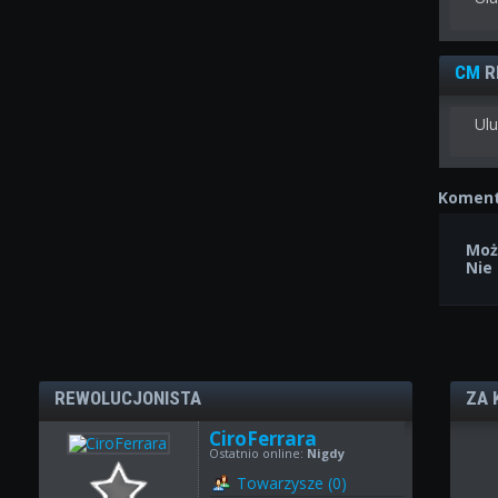
CM
R
Ulu
Koment
Moż
Nie
REWOLUCJONISTA
ZA 
CiroFerrara
Ostatnio online:
Nigdy
Towarzysze (0)