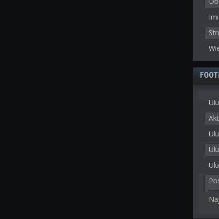
Doł
Imi
St
Wie
FOOT
Ulu
Akt
Ulu
Ul
Ulu
Po
Na