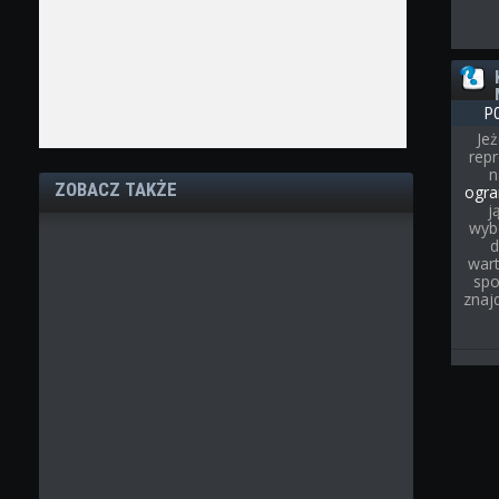
P
Jeż
rep
ZOBACZ TAKŻE
ogra
j
wyb
d
wart
spo
znaj