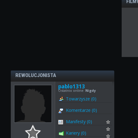
FILM
REWOLUCJONISTA
pablo1313
Ostatnio online:
Nigdy
Towarzysze (0)
Komentarze (0)
Manifesty (0)
Kariery (0)