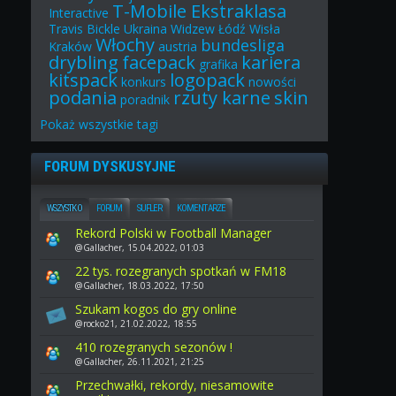
T-Mobile Ekstraklasa
Interactive
Travis Bickle
Ukraina
Widzew Łódź
Wisła
Włochy
bundesliga
Kraków
austria
drybling
facepack
kariera
grafika
kitspack
logopack
konkurs
nowości
podania
rzuty karne
skin
poradnik
Pokaż
wszystkie
tagi
FORUM DYSKUSYJNE
WSZYSTKO
FORUM
SUFLER
KOMENTARZE
Rekord Polski w Football Manager
@Gallacher, 15.04.2022, 01:03
22 tys. rozegranych spotkań w FM18
@Gallacher, 18.03.2022, 17:50
Szukam kogos do gry online
@rocko21, 21.02.2022, 18:55
410 rozegranych sezonów !
@Gallacher, 26.11.2021, 21:25
Przechwałki, rekordy, niesamowite