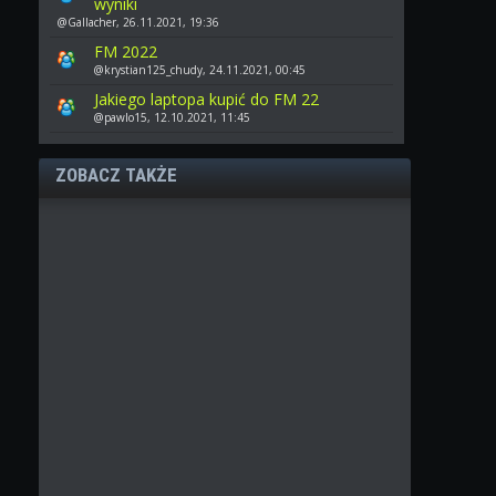
wyniki
@Gallacher, 26.11.2021, 19:36
FM 2022
@krystian125_chudy, 24.11.2021, 00:45
Jakiego laptopa kupić do FM 22
@pawlo15, 12.10.2021, 11:45
ZOBACZ TAKŻE