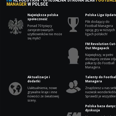
MANAGER
W POLSCE
Największa polska
Polska Liga Updat
społeczność
Plik dodający do
Ponad 70 tysięcy
Football Managera
zarejestrowanych
opcję gry w niższych
użytkowników nie może
ligach polskich!
się mylić!
FM Revolution Cut
Out Megapack
Największy, w pełni
dostępny zestaw zdj
piłkarzy do Football
Managera.
Aktualizacje i
Talenty do Footbal
dodatki
Managera
Uaktualnienia, nowe
Znajdziesz u nas setk
grywalne kraje i inne
nazwisk wonderkidó
nowości ze światowej
Sprawdź je wszystkie
sceny.
Polska baza danyc
dyskusja