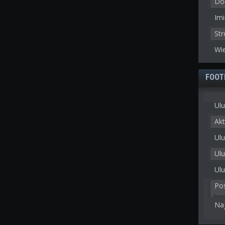
Doł
Imi
St
Wie
FOOT
Ulu
Akt
Ulu
Ul
Ulu
Po
Na