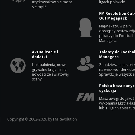
użytkowników nie może
ligach polskich!
się mylić!
FM Revolution Cut
Out Megapack
Największy, w pełni
dostępny zestaw zdj
piłkarzy do Football
Managera.
Aktualizacje i
Talenty do Footbal
dodatki
Managera
Uaktualnienia, nowe
Znajdziesz u nas setk
grywalne kraje i inne
nazwisk wonderkidó
nowości ze światowej
Sprawdź je wszystkie
sceny.
Polska baza danyc
dyskusja
Masz uwagi do jakoś
wykonania Ekstrakla
lub 1. ligi? Napisz tuta
Copyright © 2002-2026 by FM Revolution