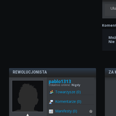
Ulu
Koment
Moż
Nie
REWOLUCJONISTA
ZA 
pablo1313
Ostatnio online:
Nigdy
Towarzysze (0)
Komentarze (0)
Manifesty (0)