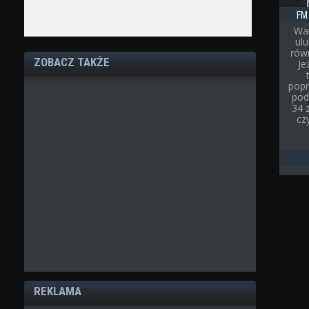
FM
War
ul
rów
ZOBACZ TAKŻE
Je
popr
pod
34 
cz
REKLAMA