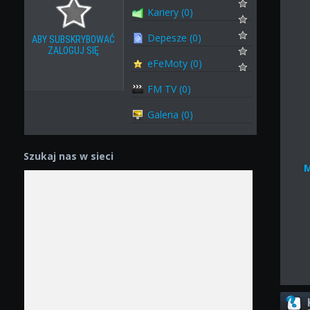
Kariery (0)
Depesze (0)
ABY SUBSKRYBOWAĆ
ZALOGUJ SIĘ
eFeMoty (0)
FM TV (0)
Galeria (0)
Szukaj nas w sieci