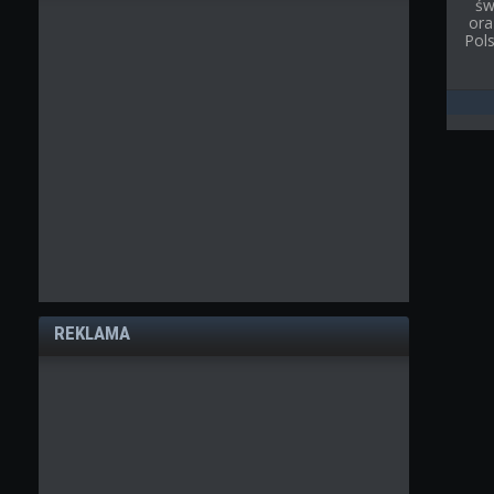
św
ora
Pol
REKLAMA