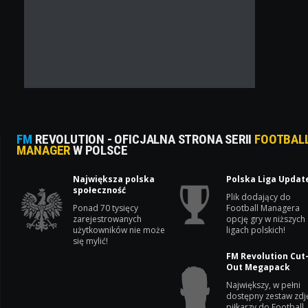
FM
REVOLUTION - OFICJALNA STRONA SERII
FOOTBAL
MANAGER
W POLSCE
Największa polska
Polska Liga Updat
społeczność
Plik dodający do
Ponad 70 tysięcy
Football Managera
zarejestrowanych
opcję gry w niższych
użytkowników nie może
ligach polskich!
się mylić!
FM Revolution Cut
Out Megapack
Największy, w pełni
dostępny zestaw zdj
piłkarzy do Football