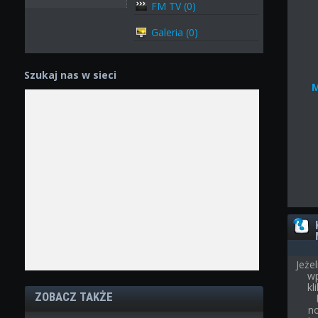
FM TV (0)
Galeria (0)
Szukaj nas w sieci
Jeże
wp
kl
ZOBACZ TAKŻE
n