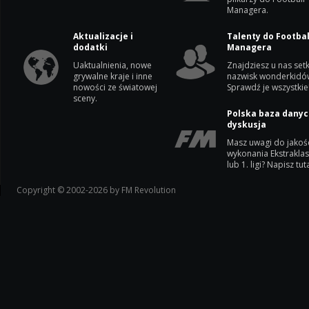
Managera.
Aktualizacje i
Talenty do Footbal
dodatki
Managera
Uaktualnienia, nowe
Znajdziesz u nas setk
grywalne kraje i inne
nazwisk wonderkidó
nowości ze światowej
Sprawdź je wszystkie
sceny.
Polska baza danyc
dyskusja
Masz uwagi do jakoś
wykonania Ekstrakla
lub 1. ligi? Napisz tuta
Copyright © 2002-2026 by FM Revolution