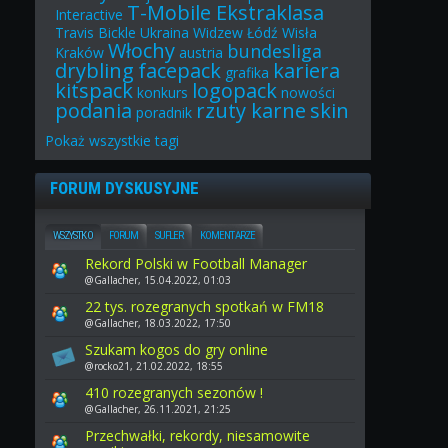
T-Mobile Ekstraklasa
Interactive
Travis Bickle
Ukraina
Widzew Łódź
Wisła
Włochy
bundesliga
Kraków
austria
drybling
facepack
kariera
grafika
kitspack
logopack
konkurs
nowości
podania
rzuty karne
skin
poradnik
Pokaż
wszystkie
tagi
FORUM DYSKUSYJNE
WSZYSTKO
FORUM
SUFLER
KOMENTARZE
Rekord Polski w Football Manager
@Gallacher, 15.04.2022, 01:03
22 tys. rozegranych spotkań w FM18
@Gallacher, 18.03.2022, 17:50
Szukam kogos do gry online
@rocko21, 21.02.2022, 18:55
410 rozegranych sezonów !
@Gallacher, 26.11.2021, 21:25
Przechwałki, rekordy, niesamowite