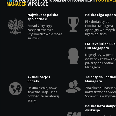
MANAGER
W POLSCE
Największa polska
Polska Liga Updat
społeczność
Plik dodający do
Ponad 70 tysięcy
Football Managera
zarejestrowanych
opcję gry w niższych
użytkowników nie może
ligach polskich!
się mylić!
FM Revolution Cut
Out Megapack
Największy, w pełni
dostępny zestaw zdj
piłkarzy do Football
Managera.
Aktualizacje i
Talenty do Footbal
dodatki
Managera
Uaktualnienia, nowe
Znajdziesz u nas setk
grywalne kraje i inne
nazwisk wonderkidó
nowości ze światowej
Sprawdź je wszystkie
sceny.
Polska baza danyc
dyskusja