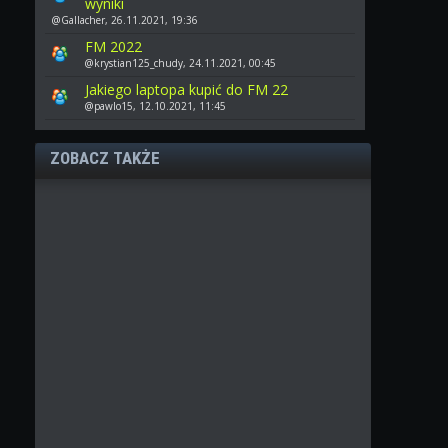
wyniki
@Gallacher, 26.11.2021, 19:36
FM 2022
@krystian125_chudy, 24.11.2021, 00:45
Jakiego laptopa kupić do FM 22
@pawlo15, 12.10.2021, 11:45
ZOBACZ TAKŻE