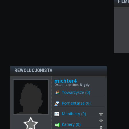
FILM
REWOLUCJONISTA
michter4
Ostatnio online:
Nigdy
Towarzysze (0)
Komentarze (0)
Manifesty (0)
Kariery (0)