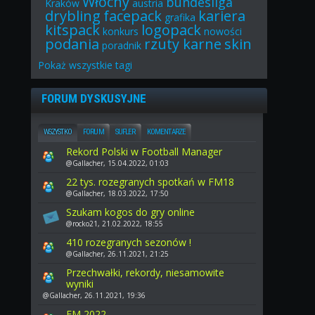
Włochy
bundesliga
Kraków
austria
drybling
facepack
kariera
grafika
kitspack
logopack
konkurs
nowości
podania
rzuty karne
skin
poradnik
Pokaż
wszystkie
tagi
FORUM DYSKUSYJNE
WSZYSTKO
FORUM
SUFLER
KOMENTARZE
Rekord Polski w Football Manager
@Gallacher, 15.04.2022, 01:03
22 tys. rozegranych spotkań w FM18
@Gallacher, 18.03.2022, 17:50
Szukam kogos do gry online
@rocko21, 21.02.2022, 18:55
410 rozegranych sezonów !
@Gallacher, 26.11.2021, 21:25
Przechwałki, rekordy, niesamowite
wyniki
@Gallacher, 26.11.2021, 19:36
FM 2022