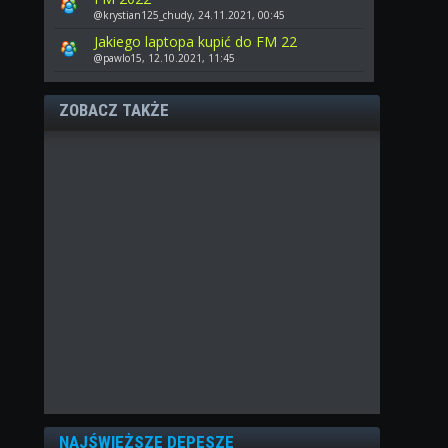
@krystian125_chudy, 24.11.2021, 00:45
Jakiego laptopa kupić do FM 22
@pawlo15, 12.10.2021, 11:45
ZOBACZ TAKŻE
NAJŚWIEŻSZE DEPESZE