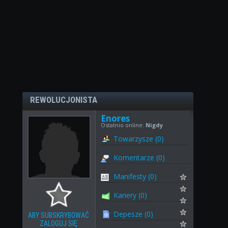
REWOLUCJONISTA
Enores
Ostatnio online:
Nigdy
Towarzysze (0)
Komentarze (0)
Manifesty (0)
Kariery (0)
Depesze (0)
ABY SUBSKRYBOWAĆ
ZALOGUJ SIĘ