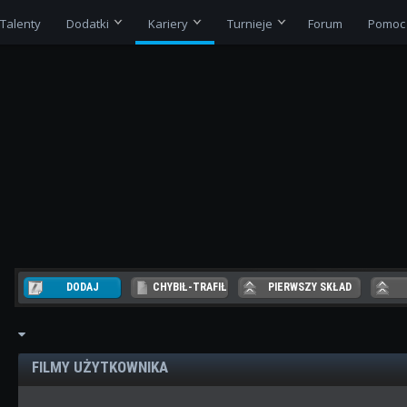
Talenty
Dodatki
Kariery
Turnieje
Forum
Pomoc
DODAJ
CHYBIŁ-TRAFIŁ
PIERWSZY SKŁAD
R
FILMY UŻYTKOWNIKA