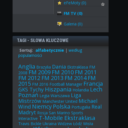
eFeMoty (0)
FM TV (0)
Galeria (0)
TAGI - SŁOWA KLUCZOWE
Sortuj:
alfabetycznie
|
według
popularności
Anglia
Dania
Brazylia
Ekstraklasa
FM
FM 2009
FM 2010
FM 2011
2008
FM 2012
FM 2013
FM 2014
FM
2015
Francja
FM 2016
Football Manager
Hiszpania
Lech
GKS Tychy
Holandia
Poznań
Liga
Legia Warszawa
Mistrzów
Michael
Manchester United
Niemcy
Polska
Wind
Real
Portugalia
Madryt
Rosja
San Marino
Sports
T-Mobile Ekstraklasa
Interactive
Travis Bickle
Ukraina
Widzew Łódź
Wisła