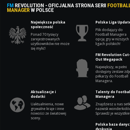
FM
REVOLUTION - OFICJALNA STRONA SERII
FOOTBAL
MANAGER
W POLSCE
Największa polska
Polska Liga Updat
społeczność
Plik dodający do
Ponad 70 tysięcy
Football Managera
zarejestrowanych
opcję gry w niższych
użytkowników nie może
ligach polskich!
się mylić!
FM Revolution Cut
Out Megapack
Największy, w pełni
dostępny zestaw zdj
piłkarzy do Football
Managera.
Aktualizacje i
Talenty do Footbal
dodatki
Managera
Uaktualnienia, nowe
Znajdziesz u nas setk
grywalne kraje i inne
nazwisk wonderkidó
nowości ze światowej
Sprawdź je wszystkie
sceny.
Polska baza danyc
dyskusja