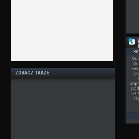
FM
War
ul
rów
ZOBACZ TAKŻE
Je
popr
pod
34 
cz