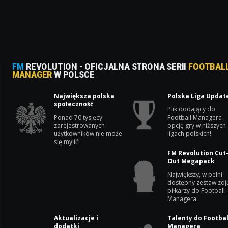
FM
REVOLUTION - OFICJALNA STRONA SERII
FOOTBAL
MANAGER
W POLSCE
Największa polska
Polska Liga Updat
społeczność
Plik dodający do
Ponad 70 tysięcy
Football Managera
zarejestrowanych
opcję gry w niższych
użytkowników nie może
ligach polskich!
się mylić!
FM Revolution Cut
Out Megapack
Największy, w pełni
dostępny zestaw zdj
piłkarzy do Football
Managera.
Aktualizacje i
Talenty do Footbal
dodatki
Managera