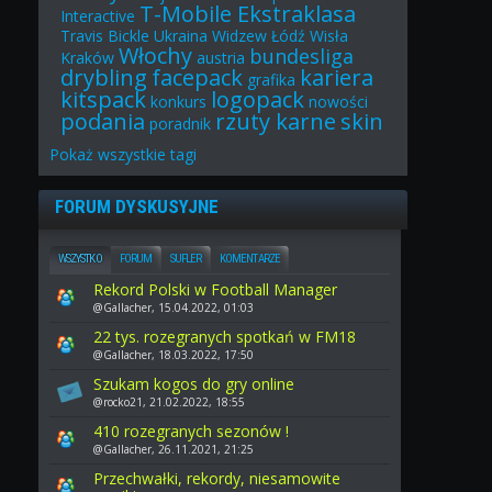
T-Mobile Ekstraklasa
Interactive
Travis Bickle
Ukraina
Widzew Łódź
Wisła
Włochy
bundesliga
Kraków
austria
drybling
facepack
kariera
grafika
kitspack
logopack
konkurs
nowości
podania
rzuty karne
skin
poradnik
Pokaż
wszystkie
tagi
FORUM DYSKUSYJNE
WSZYSTKO
FORUM
SUFLER
KOMENTARZE
Rekord Polski w Football Manager
@Gallacher, 15.04.2022, 01:03
22 tys. rozegranych spotkań w FM18
@Gallacher, 18.03.2022, 17:50
Szukam kogos do gry online
@rocko21, 21.02.2022, 18:55
410 rozegranych sezonów !
@Gallacher, 26.11.2021, 21:25
Przechwałki, rekordy, niesamowite