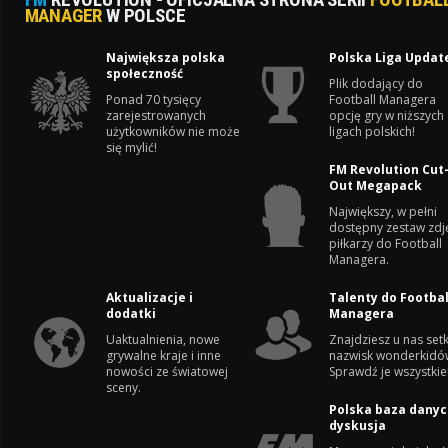
MANAGER
W POLSCE
Największa polska
Polska Liga Updat
społeczność
Plik dodający do
Ponad 70 tysięcy
Football Managera
zarejestrowanych
opcję gry w niższych
użytkowników nie może
ligach polskich!
się mylić!
FM Revolution Cut
Out Megapack
Największy, w pełni
dostępny zestaw zdj
piłkarzy do Football
Managera.
Aktualizacje i
Talenty do Footbal
dodatki
Managera
Uaktualnienia, nowe
Znajdziesz u nas setk
grywalne kraje i inne
nazwisk wonderkidó
nowości ze światowej
Sprawdź je wszystkie
sceny.
Polska baza danyc
dyskusja