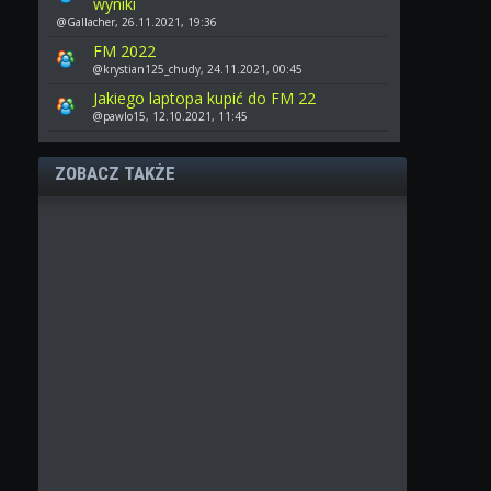
wyniki
@Gallacher, 26.11.2021, 19:36
FM 2022
@krystian125_chudy, 24.11.2021, 00:45
Jakiego laptopa kupić do FM 22
@pawlo15, 12.10.2021, 11:45
ZOBACZ TAKŻE