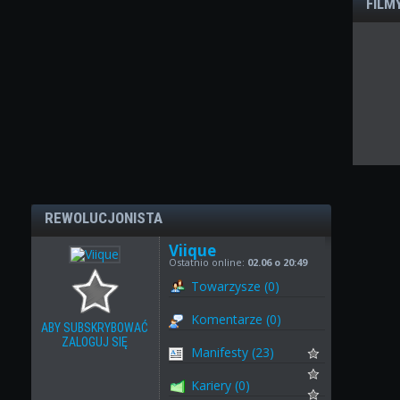
FILM
REWOLUCJONISTA
Viique
Ostatnio online:
02.06 o 20:49
Towarzysze (0)
Komentarze (0)
ABY SUBSKRYBOWAĆ
ZALOGUJ SIĘ
Manifesty (23)
Kariery (0)