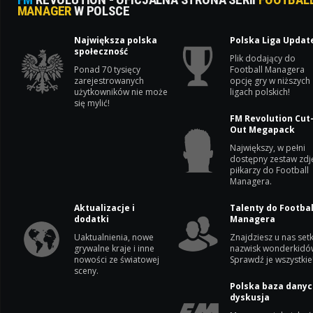
MANAGER
W POLSCE
Największa polska
Polska Liga Updat
społeczność
Plik dodający do
Ponad 70 tysięcy
Football Managera
zarejestrowanych
opcję gry w niższych
użytkowników nie może
ligach polskich!
się mylić!
FM Revolution Cut
Out Megapack
Największy, w pełni
dostępny zestaw zdj
piłkarzy do Football
Managera.
Aktualizacje i
Talenty do Footbal
dodatki
Managera
Uaktualnienia, nowe
Znajdziesz u nas setk
grywalne kraje i inne
nazwisk wonderkidó
nowości ze światowej
Sprawdź je wszystkie
sceny.
Polska baza danyc
dyskusja