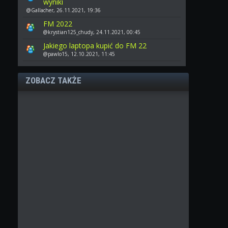
wyniki
@Gallacher, 26.11.2021, 19:36
FM 2022
@krystian125_chudy, 24.11.2021, 00:45
Jakiego laptopa kupić do FM 22
@pawlo15, 12.10.2021, 11:45
ZOBACZ TAKŻE