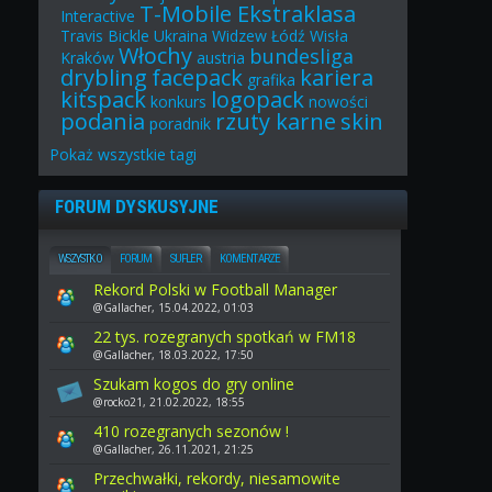
T-Mobile Ekstraklasa
Interactive
Travis Bickle
Ukraina
Widzew Łódź
Wisła
Włochy
bundesliga
Kraków
austria
drybling
facepack
kariera
grafika
kitspack
logopack
konkurs
nowości
podania
rzuty karne
skin
poradnik
Pokaż
wszystkie
tagi
FORUM DYSKUSYJNE
WSZYSTKO
FORUM
SUFLER
KOMENTARZE
Rekord Polski w Football Manager
@Gallacher, 15.04.2022, 01:03
22 tys. rozegranych spotkań w FM18
@Gallacher, 18.03.2022, 17:50
Szukam kogos do gry online
@rocko21, 21.02.2022, 18:55
410 rozegranych sezonów !
@Gallacher, 26.11.2021, 21:25
Przechwałki, rekordy, niesamowite