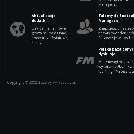
Managera.
Aktualizacje i
Talenty do Footbal
dodatki
Managera
Uaktualnienia, nowe
Znajdziesz u nas setk
grywalne kraje i inne
nazwisk wonderkidó
nowości ze światowej
Sprawdź je wszystkie
sceny.
Polska baza danyc
dyskusja
Masz uwagi do jakoś
wykonania Ekstrakla
lub 1. ligi? Napisz tuta
Copyright © 2002-2026 by FM Revolution