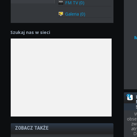
FM TV (0)
Galeria (0)
Szukaj nas w sieci
W
obse
zw
ZOBACZ TAKŻE
at
D