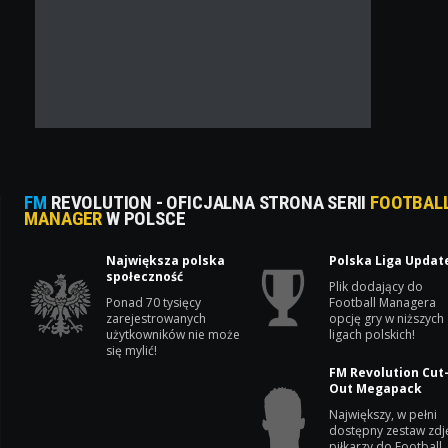
FM
REVOLUTION - OFICJALNA STRONA SERII
FOOTBAL
MANAGER
W POLSCE
Największa polska
Polska Liga Updat
społeczność
Plik dodający do
Ponad 70 tysięcy
Football Managera
zarejestrowanych
opcję gry w niższych
użytkowników nie może
ligach polskich!
się mylić!
FM Revolution Cut
Out Megapack
Największy, w pełni
dostępny zestaw zdj
piłkarzy do Football