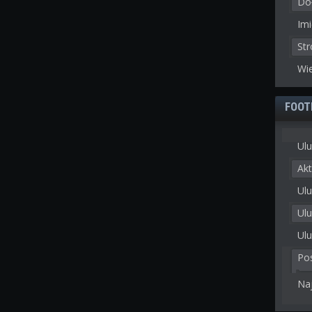
Doł
Imi
St
Wie
FOOT
Ulu
Akt
Ulu
Ul
Ulu
Po
Na