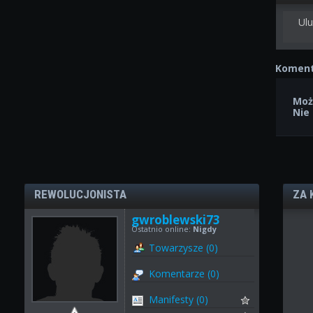
Ulu
Koment
Moż
Nie
REWOLUCJONISTA
ZA 
gwroblewski73
Ostatnio online:
Nigdy
Towarzysze (0)
Komentarze (0)
Manifesty (0)