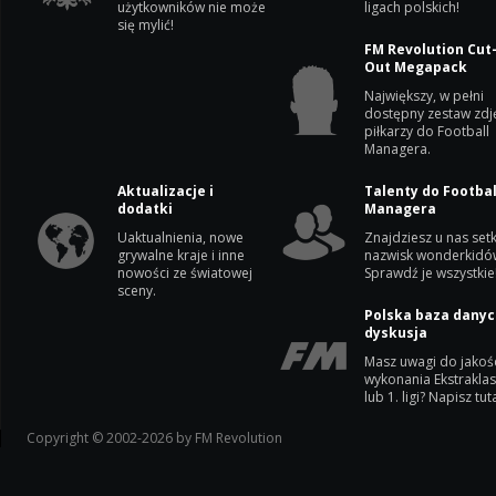
użytkowników nie może
ligach polskich!
się mylić!
FM Revolution Cut
Out Megapack
Największy, w pełni
dostępny zestaw zdj
piłkarzy do Football
Managera.
Aktualizacje i
Talenty do Footbal
dodatki
Managera
Uaktualnienia, nowe
Znajdziesz u nas setk
grywalne kraje i inne
nazwisk wonderkidó
nowości ze światowej
Sprawdź je wszystkie
sceny.
Polska baza danyc
dyskusja
Masz uwagi do jakoś
wykonania Ekstrakla
lub 1. ligi? Napisz tuta
Copyright © 2002-2026 by FM Revolution