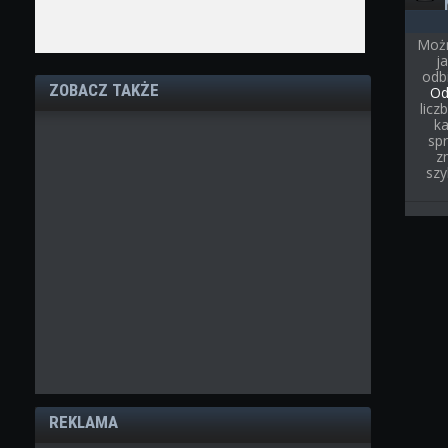
Możn
j
odb
ZOBACZ TAKŻE
Od
licz
ka
spr
z
szy
REKLAMA