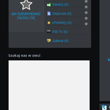
Kariery (0)
Depesze (0)
ABY SUBSKRYBOWAĆ
ZALOGUJ SIĘ
eFeMoty (0)
FM TV (0)
Galeria (0)
Szukaj nas w sieci