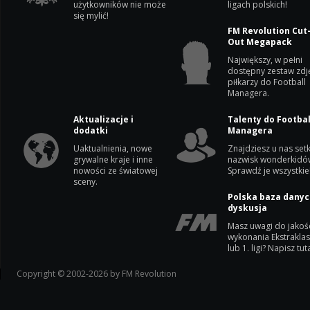
użytkowników nie może
ligach polskich!
się mylić!
FM Revolution Cut
Out Megapack
Największy, w pełni
dostępny zestaw zdj
piłkarzy do Football
Managera.
Aktualizacje i
Talenty do Footbal
dodatki
Managera
Uaktualnienia, nowe
Znajdziesz u nas setk
grywalne kraje i inne
nazwisk wonderkidó
nowości ze światowej
Sprawdź je wszystkie
sceny.
Polska baza danyc
dyskusja
Masz uwagi do jakoś
wykonania Ekstrakla
lub 1. ligi? Napisz tuta
Copyright © 2002-2026 by FM Revolution