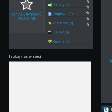
Kariery (0)
Depesze (0)
ABY SUBSKRYBOWAĆ
ZALOGUJ SIĘ
eFeMoty (0)
FM TV (0)
Galeria (0)
Szukaj nas w sieci