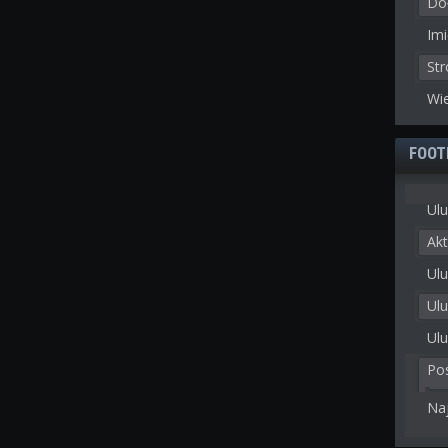
Doł
Imi
St
Wie
FOOT
Ulu
Akt
Ulu
Ul
Ulu
Po
Na