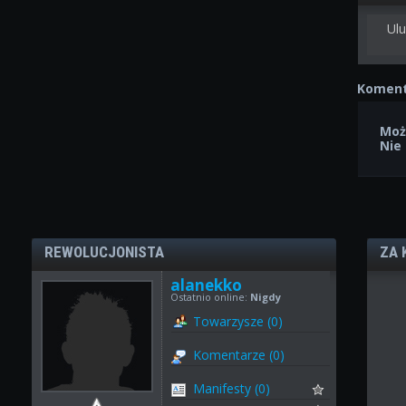
Ulu
Koment
Moż
Nie
REWOLUCJONISTA
ZA 
alanekko
Ostatnio online:
Nigdy
Towarzysze (0)
Komentarze (0)
Manifesty (0)