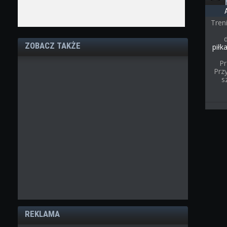
Tren
ZOBACZ TAKŻE
piłk
Pr
Przy
s
REKLAMA