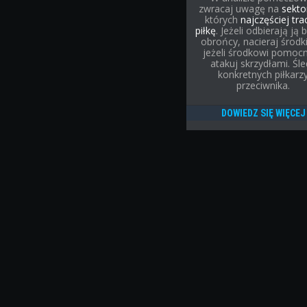
zwracaj uwagę na
sekto
których
najczęściej tra
piłkę
. Jeżeli odbierają ją 
obrońcy, nacieraj środk
jeżeli środkowi pomocn
atakuj skrzydłami. Śl
konkretnych piłkarz
przeciwnika.
DOWIEDZ SIĘ WIĘCEJ