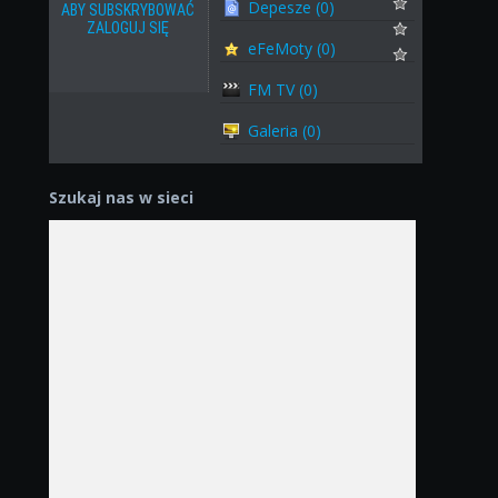
Depesze (0)
ABY SUBSKRYBOWAĆ
ZALOGUJ SIĘ
eFeMoty (0)
FM TV (0)
Galeria (0)
Szukaj nas w sieci