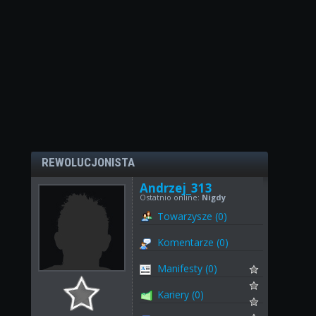
REWOLUCJONISTA
Andrzej_313
Ostatnio online:
Nigdy
Towarzysze (0)
Komentarze (0)
Manifesty (0)
Kariery (0)