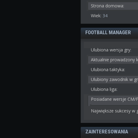
Strona domowa:
Wiek:
34
FOOTBALL MANAGER
Ulubiona wersja gry:
Aktualnie prowadzony k
Ulubiona taktyka:
Ulubiony zawodnik w gr
Ulubiona liga:
Posiadane wersje CM/
Największe sukcesy w g
ZAINTERESOWANIA