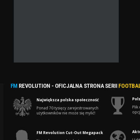
FM
REVOLUTION - OFICJALNA STRONA SERII
FOOTBA
Pol
Największa polska społeczność
Plik
Ponad 70 tysięcy zarejestrowanych
opcj
użytkowników nie może się mylić!
Akt
FM Revolution Cut-Out Megapack
Uakt