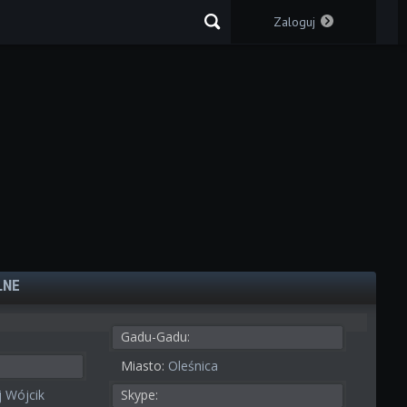
Zaloguj
LNE
Gadu-Gadu:
Miasto:
Oleśnica
 Wójcik
Skype: