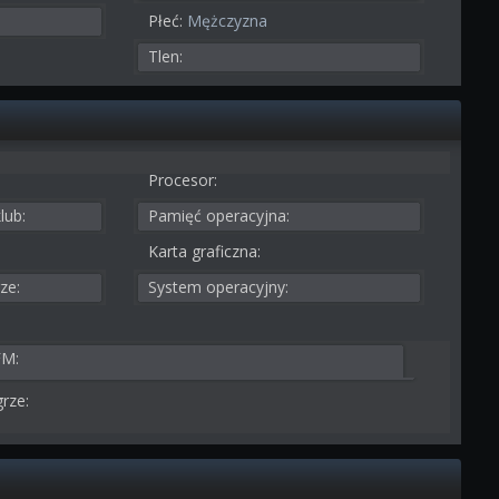
Płeć:
Mężczyzna
Tlen:
Procesor:
lub:
Pamięć operacyjna:
Karta graficzna:
ze:
System operacyjny:
FM:
rze: