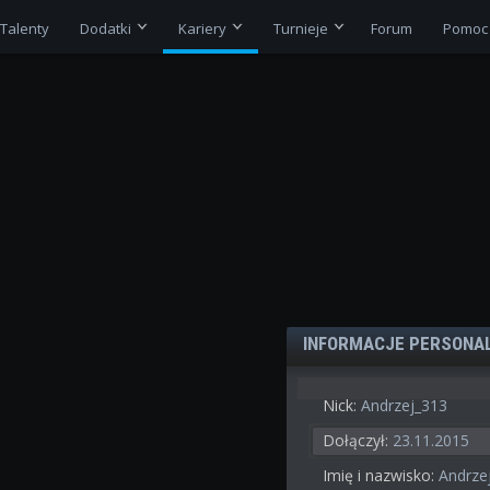
Talenty
Dodatki
Kariery
Turnieje
Forum
Pomoc
INFORMACJE PERSONA
Nick:
Andrzej_313
Dołączył:
23.11.2015
Imię i nazwisko:
Andrzej