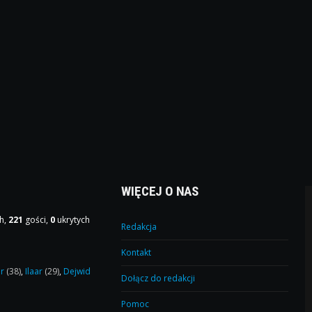
WIĘCEJ O NAS
h,
221
gości,
0
ukrytych
Redakcja
Kontakt
or
(38)
,
Ilaar
(29)
,
Dejwid
Dołącz do redakcji
Pomoc