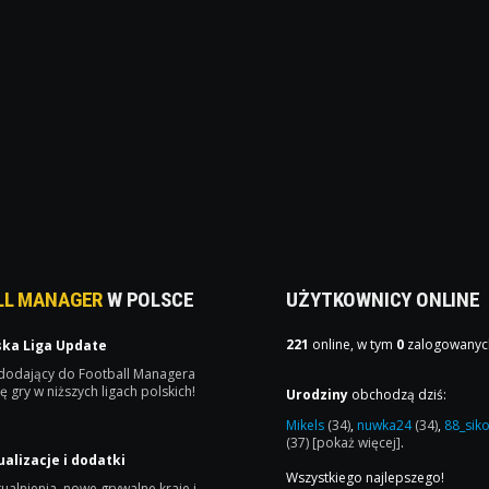
LL MANAGER
W POLSCE
UŻYTKOWNICY ONLINE
221
online, w tym
0
zalogowanyc
ska Liga Update
 dodający do Football Managera
ę gry w niższych ligach polskich!
Urodziny
obchodzą dziś:
Mikels
(34)
,
nuwka24
(34)
,
88_sik
(37)
[pokaż więcej]
.
ualizacje i dodatki
Wszystkiego najlepszego!
ualnienia, nowe grywalne kraje i