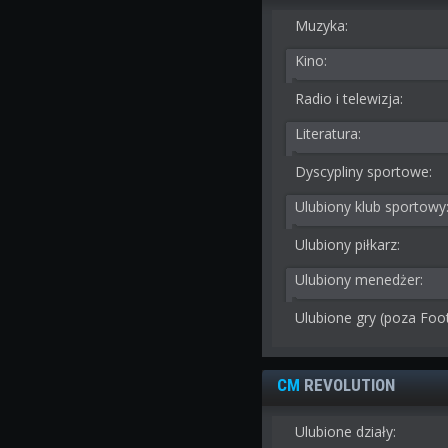
Muzyka:
Kino:
Radio i telewizja:
Literatura:
Dyscypliny sportowe:
Ulubiony klub sportowy
Ulubiony piłkarz:
Ulubiony menedżer:
Ulubione gry (poza Foo
CM
REVOLUTION
Ulubione działy: