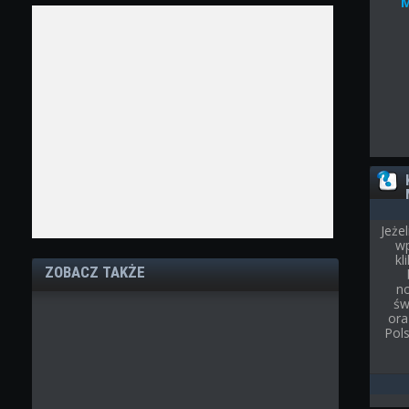
Jeże
wp
kl
ZOBACZ TAKŻE
n
św
ora
Pol