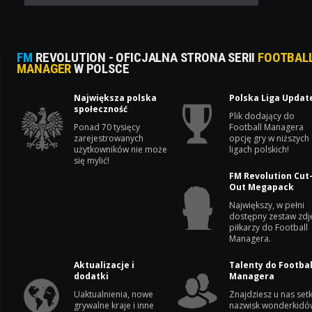
FM
REVOLUTION - OFICJALNA STRONA SERII
FOOTBAL
MANAGER
W POLSCE
Największa polska
Polska Liga Updat
społeczność
Plik dodający do
Ponad 70 tysięcy
Football Managera
zarejestrowanych
opcję gry w niższych
użytkowników nie może
ligach polskich!
się mylić!
FM Revolution Cut
Out Megapack
Największy, w pełni
dostępny zestaw zdj
piłkarzy do Football
Managera.
Aktualizacje i
Talenty do Footbal
dodatki
Managera
Uaktualnienia, nowe
Znajdziesz u nas setk
grywalne kraje i inne
nazwisk wonderkidó