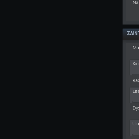
Na
ZAIN
Mu
Kin
Rad
Lit
Dy
Ulu