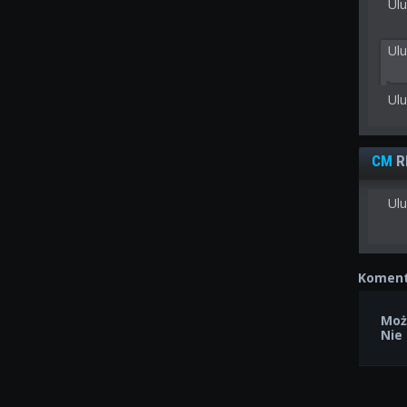
Ulu
Ul
Ul
CM
R
Ulu
Koment
Moż
Nie