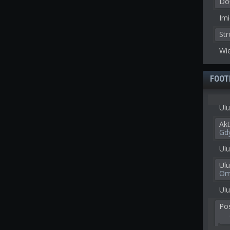
Doł
Imi
St
Wie
FOOT
Ulu
Akt
Gd
Ulu
Ul
Om
Ulu
Po