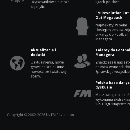
użytkowników nie może
ligach polskich!
się mylić!
FM Revolution Cut
Out Megapack
Największy, w pełni
dostępny zestaw zdj
piłkarzy do Football
Managera.
Aktualizacje i
Talenty do Footbal
dodatki
Managera
Uaktualnienia, nowe
Znajdziesz u nas setk
grywalne kraje i inne
nazwisk wonderkidó
nowości ze światowej
Sprawdź je wszystkie
sceny.
Polska baza danyc
dyskusja
Masz uwagi do jakoś
wykonania Ekstrakla
lub 1. ligi? Napisz tuta
Copyright © 2002-2026 by FM Revolution