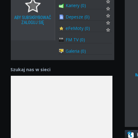
Kariery (0)
Depesze (0)
ABY SUBSKRYBOWAĆ
ZALOGUJ SIĘ
eFeMoty (0)
FM TV (0)
Galeria (0)
Szukaj nas w sieci