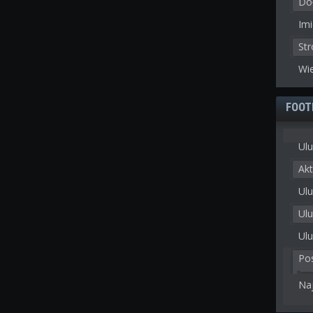
Doł
Imi
St
Wie
FOOT
Ulu
Akt
Ulu
Ul
Ulu
Po
Na