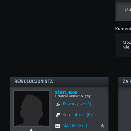
Ulu
Koment
Moż
Nie
REWOLUCJONISTA
ZA 
stan_exe
Ostatnio online:
Nigdy
Towarzysze (0)
Komentarze (0)
Manifesty (0)