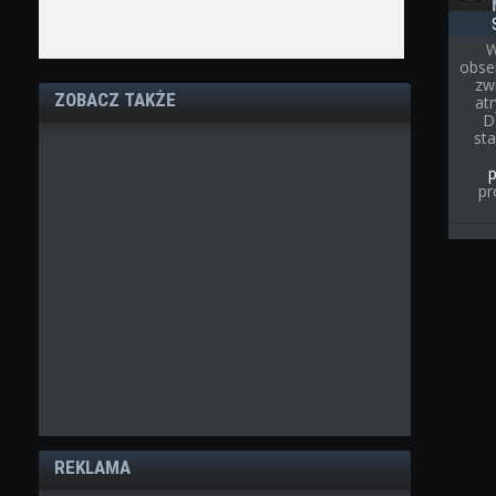
W
obse
zw
ZOBACZ TAKŻE
at
D
st
pr
REKLAMA