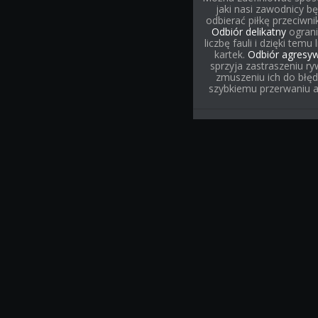
jaki nasi zawodnicy b
odbierać piłkę przeciwni
Odbiór delikatny
ograni
liczbę fauli i dzięki temu 
kartek.
Odbiór agresy
sprzyja zastraszeniu ryw
zmuszeniu ich do błęd
szybkiemu przerwaniu ak