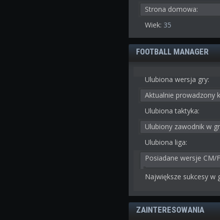
Strona domowa:
Wiek:
35
FOOTBALL MANAGER
Ulubiona wersja gry:
Aktualnie prowadzony k
Ulubiona taktyka:
Ulubiony zawodnik w gr
Ulubiona liga:
Posiadane wersje CM/
Największe sukcesy w g
ZAINTERESOWANIA