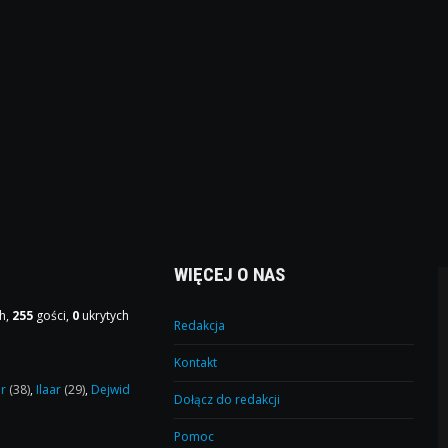
WIĘCEJ O NAS
h,
255
gości,
0
ukrytych
Redakcja
Kontakt
or
(38)
,
Ilaar
(29)
,
Dejwid
Dołącz do redakcji
Pomoc