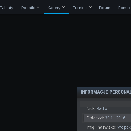
Talenty
Dodatki
Kariery
Turnieje
Forum
Pomoc
INFORMACJE PERSONA
Nick:
Radio
Dołączył:
30.11.2016
Imię i nazwisko:
Wojtek 