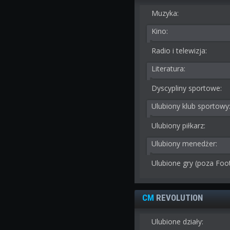
Muzyka:
Kino:
Radio i telewizja:
Literatura:
Dyscypliny sportowe:
Ulubiony klub sportowy
Ulubiony piłkarz:
Ulubiony menedżer:
Ulubione gry (poza Foo
CM
REVOLUTION
Ulubione działy: