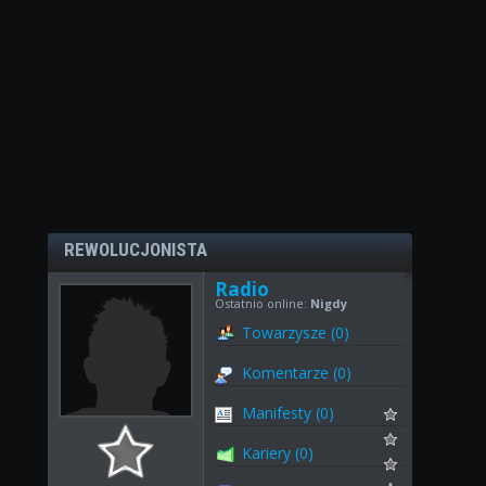
REWOLUCJONISTA
Radio
Ostatnio online:
Nigdy
Towarzysze (0)
Komentarze (0)
Manifesty (0)
Kariery (0)