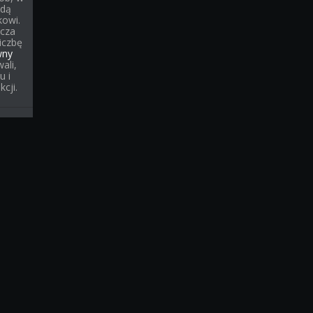
ędą
kowi.
cza
liczbę
wny
ali,
u i
cji.