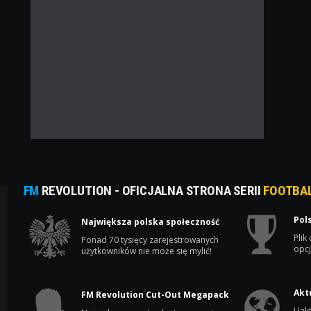
FM
REVOLUTION - OFICJALNA STRONA SERII
FOOTBA
Pol
Największa polska społeczność
Plik
Ponad 70 tysięcy zarejestrowanych
opcj
użytkowników nie może się mylić!
Akt
FM Revolution Cut-Out Megapack
Uakt