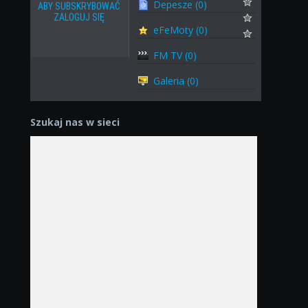
Depesze (0)
ABY SUBSKRYBOWAĆ
ZALOGUJ SIĘ
eFeMoty (0)
FM TV (0)
Galeria (0)
Szukaj nas w sieci