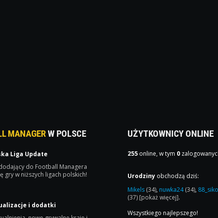
LL MANAGER
W POLSCE
UŻYTKOWNICY ONLINE
255
online, w tym
0
zalogowanyc
ska Liga Update
 dodający do Football Managera
ę gry w niższych ligach polskich!
Urodziny
obchodzą dziś:
Mikels
(34)
,
nuwka24
(34)
,
88_sik
(37)
[pokaż więcej]
.
ualizacje i dodatki
Wszystkiego najlepszego!
ualnienia, nowe grywalne kraje i