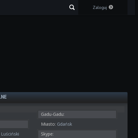
Zaloguj
LNE
Gadu-Gadu:
Miasto:
Gdańsk
Luściński
Skype: