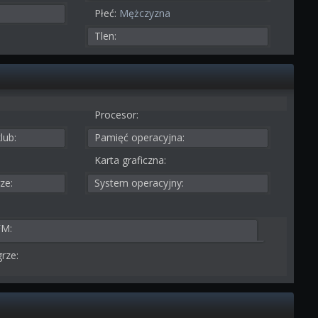
Płeć:
Mężczyzna
Tlen:
Procesor:
lub:
Pamięć operacyjna:
Karta graficzna:
ze:
System operacyjny:
FM:
rze: