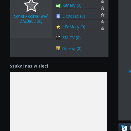
Kariery (0)
Depesze (0)
ABY SUBSKRYBOWAĆ
ZALOGUJ SIĘ
eFeMoty (0)
FM TV (0)
Galeria (0)
Szukaj nas w sieci