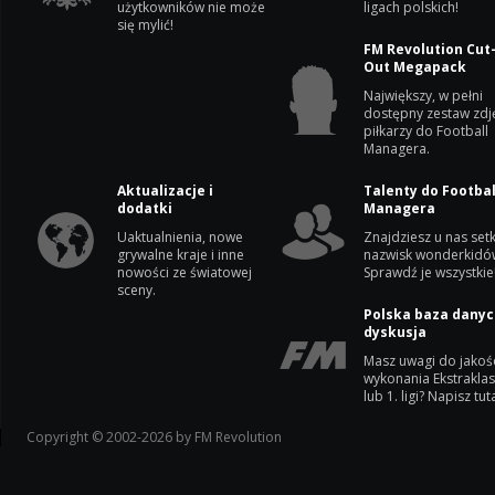
użytkowników nie może
ligach polskich!
się mylić!
FM Revolution Cut
Out Megapack
Największy, w pełni
dostępny zestaw zdj
piłkarzy do Football
Managera.
Aktualizacje i
Talenty do Footbal
dodatki
Managera
Uaktualnienia, nowe
Znajdziesz u nas setk
grywalne kraje i inne
nazwisk wonderkidó
nowości ze światowej
Sprawdź je wszystkie
sceny.
Polska baza danyc
dyskusja
Masz uwagi do jakoś
wykonania Ekstrakla
lub 1. ligi? Napisz tuta
Copyright © 2002-2026 by FM Revolution