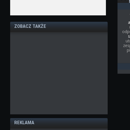
ZOBACZ TAKŻE
odp
s
ut
zes
p
REKLAMA