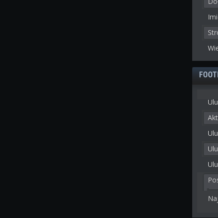
Doł
Imi
St
Wie
FOOT
Ulu
Akt
Ulu
Ul
Ulu
Po
Na