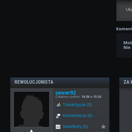
Ulu
Koment
Moż
Nie
REWOLUCJONISTA
ZA 
sewer92
Ostatnio online:
16.08 o 15:56
Towarzysze (0)
Komentarze (0)
Manifesty (0)