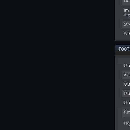
Doł
Imi
Au
St
Wie
FOOT
Ulu
Akt
Ulu
Ul
Ulu
Po
Na