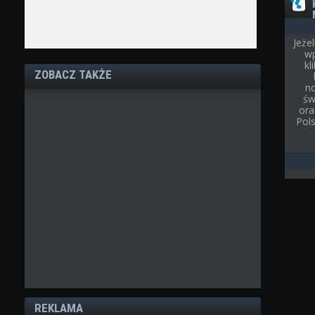
Jeże
wp
kl
ZOBACZ TAKŻE
n
św
ora
Pol
REKLAMA