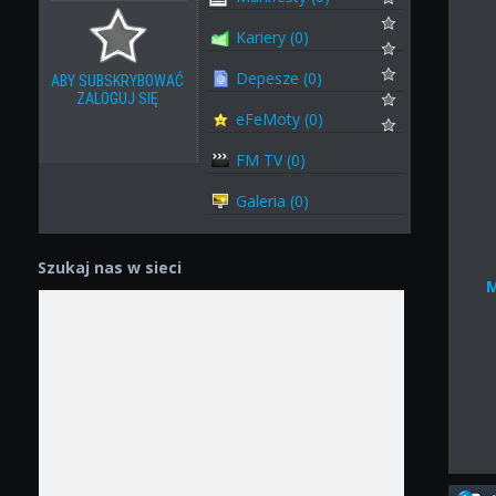
Kariery (0)
Depesze (0)
ABY SUBSKRYBOWAĆ
ZALOGUJ SIĘ
eFeMoty (0)
FM TV (0)
Galeria (0)
Szukaj nas w sieci