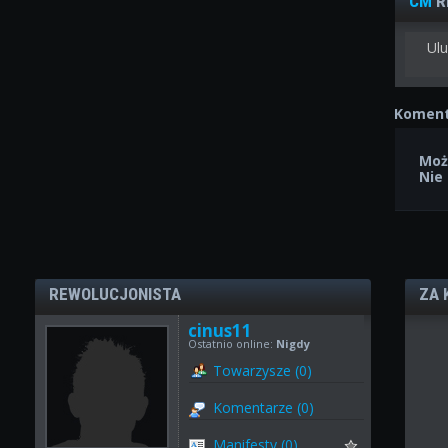
CM
R
Ulu
Koment
Moż
Nie
REWOLUCJONISTA
ZA 
cinus11
Ostatnio online:
Nigdy
Towarzysze (0)
Komentarze (0)
Manifesty (0)