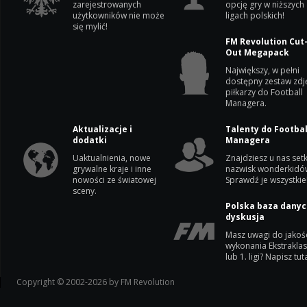
zarejestrowanych
opcję gry w niższych
użytkowników nie może
ligach polskich!
się mylić!
FM Revolution Cut
Out Megapack
Największy, w pełni
dostępny zestaw zdj
piłkarzy do Football
Managera.
Aktualizacje i
Talenty do Footbal
dodatki
Managera
Uaktualnienia, nowe
Znajdziesz u nas setk
grywalne kraje i inne
nazwisk wonderkidó
nowości ze światowej
Sprawdź je wszystkie
sceny.
Polska baza danyc
dyskusja
Masz uwagi do jakoś
wykonania Ekstrakla
lub 1. ligi? Napisz tuta
Copyright © 2002-2026 by FM Revolution