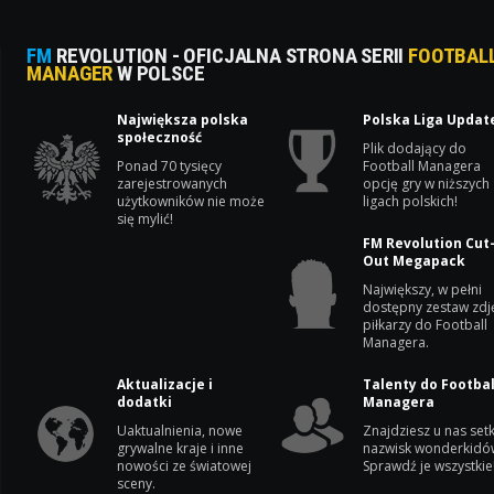
FM
REVOLUTION - OFICJALNA STRONA SERII
FOOTBAL
MANAGER
W POLSCE
Największa polska
Polska Liga Updat
społeczność
Plik dodający do
Ponad 70 tysięcy
Football Managera
zarejestrowanych
opcję gry w niższych
użytkowników nie może
ligach polskich!
się mylić!
FM Revolution Cut
Out Megapack
Największy, w pełni
dostępny zestaw zdj
piłkarzy do Football
Managera.
Aktualizacje i
Talenty do Footbal
dodatki
Managera
Uaktualnienia, nowe
Znajdziesz u nas setk
grywalne kraje i inne
nazwisk wonderkidó
nowości ze światowej
Sprawdź je wszystkie
sceny.