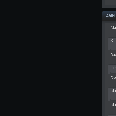
ZAIN
Mu
Kin
Rad
Lit
Dy
Ulu
Ulu