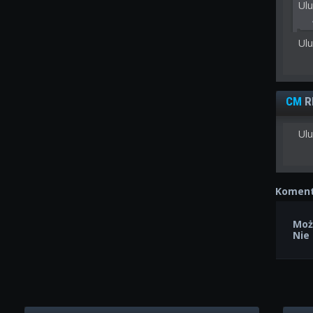
Ul
Ul
CM
R
Ulu
Koment
Moż
Nie