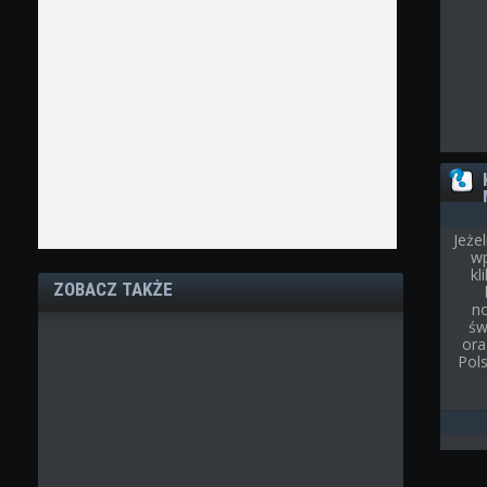
Jeże
wp
kl
ZOBACZ TAKŻE
n
św
ora
Pol