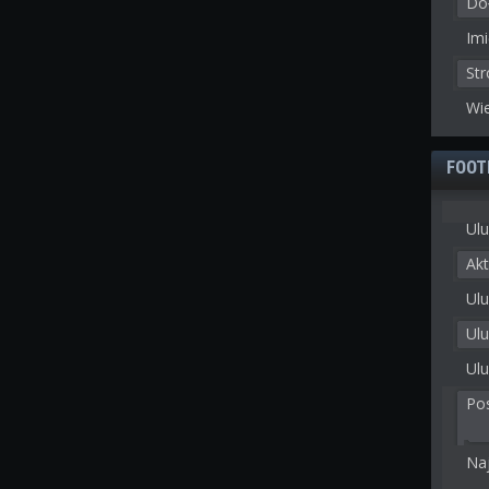
Doł
Imi
St
Wie
FOOT
Ulu
Akt
Ulu
Ul
Ulu
Po
Na