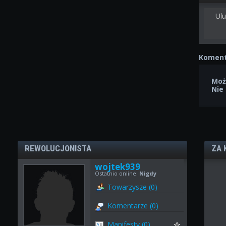
Ulu
Koment
Moż
Nie
REWOLUCJONISTA
ZA 
wojtek939
Ostatnio online:
Nigdy
Towarzysze (0)
Komentarze (0)
Manifesty (0)