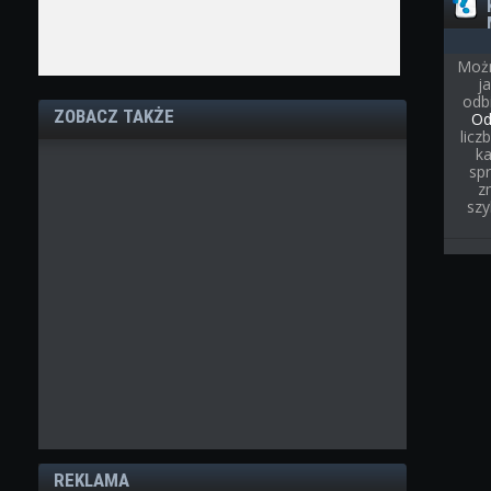
Możn
j
odb
ZOBACZ TAKŻE
Od
licz
ka
spr
z
szy
REKLAMA