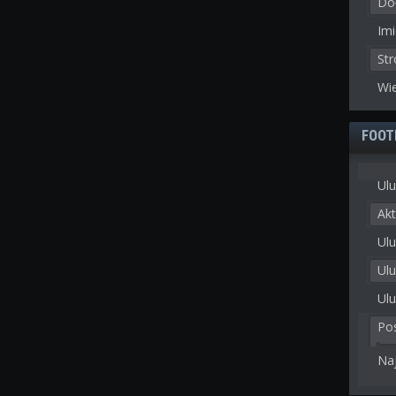
Doł
Imi
St
Wie
FOOT
Ulu
Akt
Ulu
Ul
Ulu
Po
Na