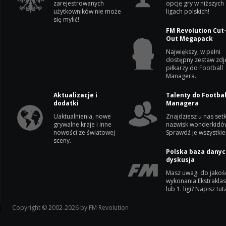
zarejestrowanych
opcję gry w niższych
użytkowników nie może
ligach polskich!
się mylić!
FM Revolution Cut
Out Megapack
Największy, w pełni
dostępny zestaw zdj
piłkarzy do Football
Managera.
Aktualizacje i
Talenty do Footbal
dodatki
Managera
Uaktualnienia, nowe
Znajdziesz u nas setk
grywalne kraje i inne
nazwisk wonderkidó
nowości ze światowej
Sprawdź je wszystkie
sceny.
Polska baza danyc
dyskusja
Masz uwagi do jakoś
wykonania Ekstrakla
lub 1. ligi? Napisz tuta
Copyright © 2002-2026 by FM Revolution