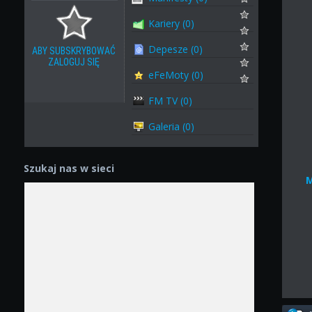
Kariery (0)
Depesze (0)
ABY SUBSKRYBOWAĆ
ZALOGUJ SIĘ
eFeMoty (0)
FM TV (0)
Galeria (0)
Szukaj nas w sieci