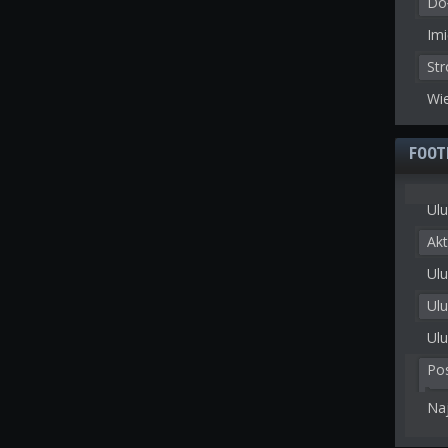
Doł
Imi
St
Wie
FOOT
Ulu
Akt
Ulu
Ul
Ulu
Po
Na