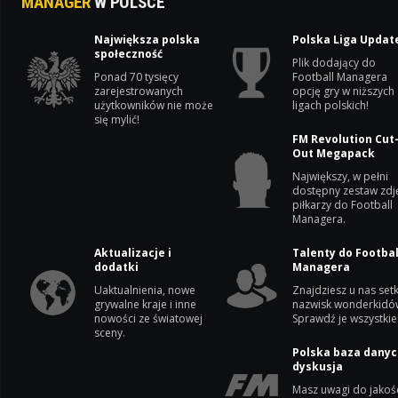
MANAGER
W POLSCE
Największa polska
Polska Liga Updat
społeczność
Plik dodający do
Ponad 70 tysięcy
Football Managera
zarejestrowanych
opcję gry w niższych
użytkowników nie może
ligach polskich!
się mylić!
FM Revolution Cut
Out Megapack
Największy, w pełni
dostępny zestaw zdj
piłkarzy do Football
Managera.
Aktualizacje i
Talenty do Footbal
dodatki
Managera
Uaktualnienia, nowe
Znajdziesz u nas setk
grywalne kraje i inne
nazwisk wonderkidó
nowości ze światowej
Sprawdź je wszystkie
sceny.
Polska baza danyc
dyskusja
Masz uwagi do jakoś