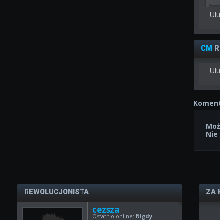
Ul
CM
R
Ulu
Koment
Moż
Nie
REWOLUCJONISTA
ZA 
cezsza
Ostatnio online:
Nigdy