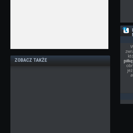
W
zwr
kt
ZOBACZ TAKŻE
piłkę
obr
je
a