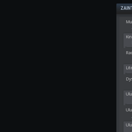
ZAIN
Mu
Kin
Rad
Lit
Dy
Ulu
Ulu
Ul