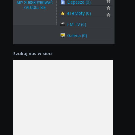
Depesze (0)
ABY SUBSKRYBOWAĆ
ZALOGUJ SIĘ
eFeMoty (0)
FM TV (0)
Galeria (0)
Szukaj nas w sieci