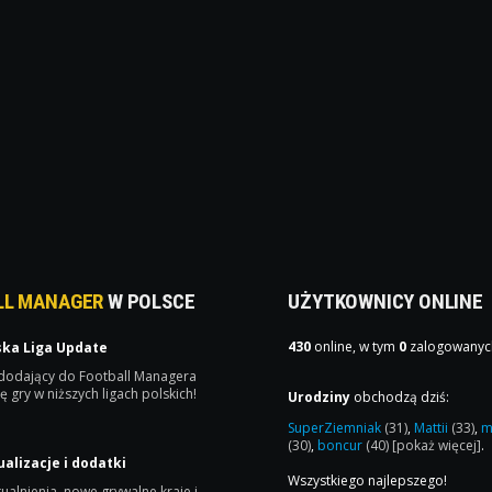
LL MANAGER
W POLSCE
UŻYTKOWNICY ONLINE
430
online, w tym
0
zalogowanyc
ska Liga Update
 dodający do Football Managera
ę gry w niższych ligach polskich!
Urodziny
obchodzą dziś:
SuperZiemniak
(31)
,
Mattii
(33)
,
m
(30)
,
boncur
(40)
[pokaż więcej]
.
ualizacje i dodatki
Wszystkiego najlepszego!
ualnienia, nowe grywalne kraje i