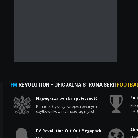
FM
REVOLUTION - OFICJALNA STRONA SERII
FOOTBA
Pol
Największa polska społeczność
Plik
Ponad 70 tysięcy zarejestrowanych
opcj
użytkowników nie może się mylić!
Akt
FM Revolution Cut-Out Megapack
Uakt