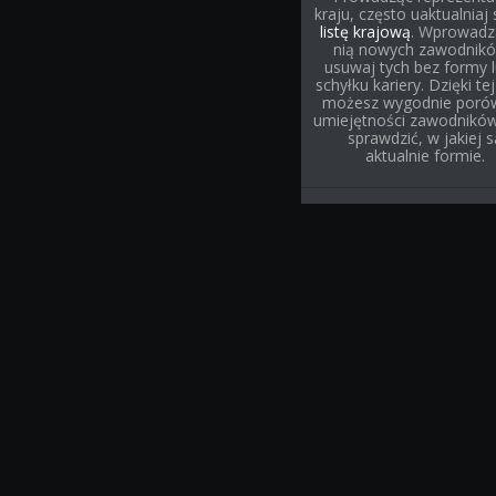
kraju, często uaktualniaj
listę krajową
. Wprowadz
nią nowych zawodnikó
usuwaj tych bez formy l
schyłku kariery. Dzięki tej 
możesz wygodnie poró
umiejętności zawodnikó
sprawdzić, w jakiej s
aktualnie formie.