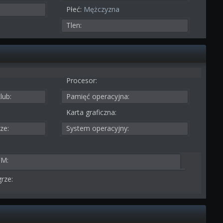
Płeć:
Mężczyzna
Tlen:
Procesor:
lub:
Pamięć operacyjna:
Karta graficzna:
ze:
System operacyjny:
FM:
rze: