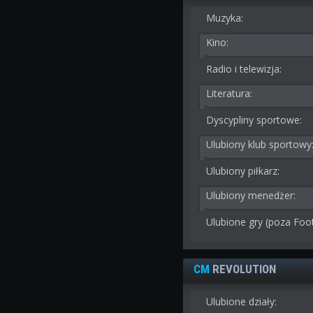
Muzyka:
Kino:
Radio i telewizja:
Literatura:
Dyscypliny sportowe:
Ulubiony klub sportowy
Ulubiony piłkarz:
Ulubiony menedżer:
Ulubione gry (poza Foo
CM
REVOLUTION
Ulubione działy: