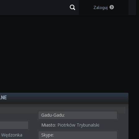
Zaloguj
LNE
Gadu-Gadu:
Miasto:
Piotrków Trybunalski
 Wędzonka
Skype: