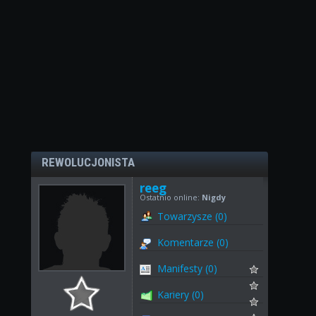
REWOLUCJONISTA
reeg
Ostatnio online:
Nigdy
Towarzysze (0)
Komentarze (0)
Manifesty (0)
Kariery (0)