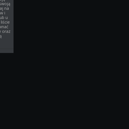
 swoją
aj na
w i
ub u
liście
wnać
w oraz
ą