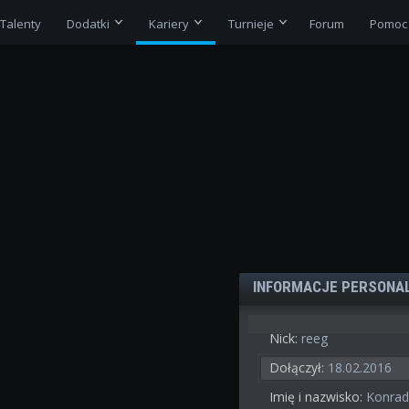
Talenty
Dodatki
Kariery
Turnieje
Forum
Pomoc
INFORMACJE PERSONA
Nick:
reeg
Dołączył:
18.02.2016
Imię i nazwisko:
Konrad