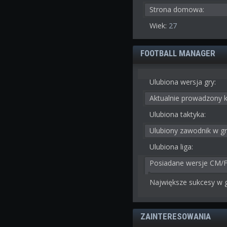
Strona domowa:
Wiek:
27
FOOTBALL MANAGER
Ulubiona wersja gry:
Aktualnie prowadzony k
Ulubiona taktyka:
Ulubiony zawodnik w gr
Ulubiona liga:
Posiadane wersje CM/
Największe sukcesy w g
ZAINTERESOWANIA