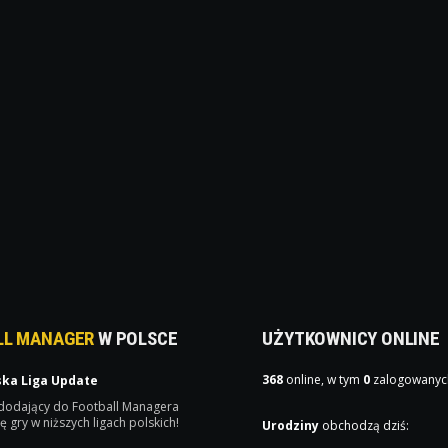
LL MANAGER
W POLSCE
UŻYTKOWNICY ONLINE
368
online, w tym
0
zalogowanyc
ska Liga Update
 dodający do Football Managera
ę gry w niższych ligach polskich!
Urodziny
obchodzą dziś: