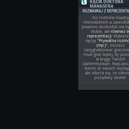
KĄCIK DOKTORA
MANAGERA
ROZMAWIAJ Z REPREZENT
Do rozmów między
menedżerem a zawodni
powinno dochodzić nie t
klubie, ale
również 
reprezentacji
. Wybiera
opcję
"Prywatna rozm
(rep.)"
, możesz
zasygnalizować graczow
musi grać lepiej, by poz
w kręgu Twoich
zainteresowań. Najczęśc
dumni ze swoich wystę
ale zdarza się, że odnos
pożądany skutek.