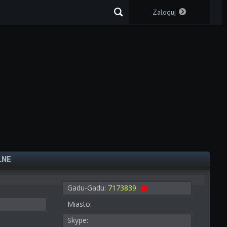
Zaloguj
LNE
Gadu-Gadu:
7173839
Miasto:
Skype: