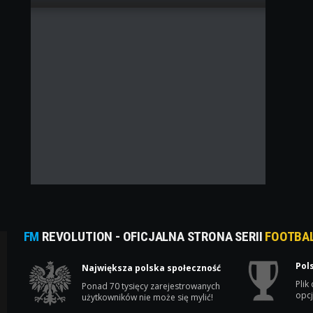
FM
REVOLUTION - OFICJALNA STRONA SERII
FOOTBA
Pol
Największa polska społeczność
Plik
Ponad 70 tysięcy zarejestrowanych
opcj
użytkowników nie może się mylić!