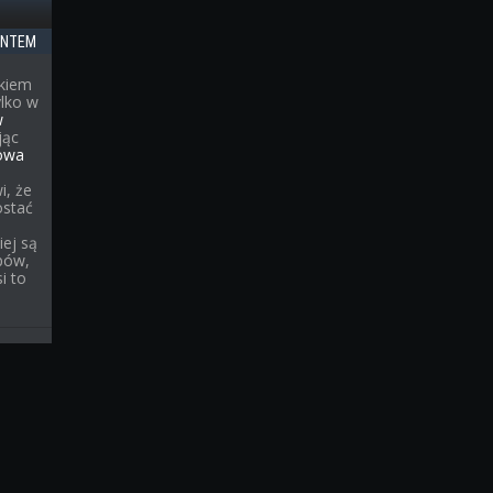
ANTEM
kiem
ylko w
w
jąc
owa
i, że
ostać
iej są
pów,
i to