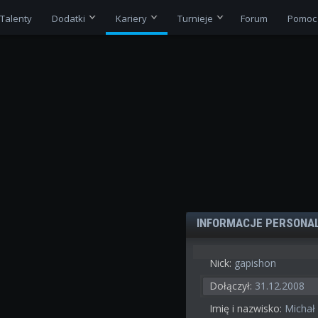
Talenty
Dodatki
Kariery
Turnieje
Forum
Pomoc
INFORMACJE PERSONA
Nick:
gapishon
Dołączył:
31.12.2008
Imię i nazwisko:
Michał