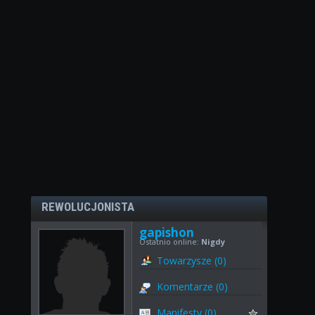
REWOLUCJONISTA
gapishon
Ostatnio online:
Nigdy
Towarzysze (0)
Komentarze (0)
Manifesty (0)