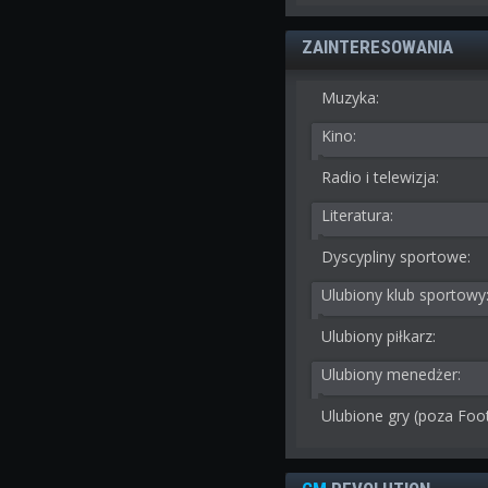
ZAINTERESOWANIA
Muzyka:
Kino:
Radio i telewizja:
Literatura:
Dyscypliny sportowe:
Ulubiony klub sportowy
Ulubiony piłkarz:
Ulubiony menedżer:
Ulubione gry (poza Foo