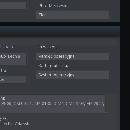
Płeć:
Mężczyzna
Tlen:
 99-00
Procesor:
lub:
Lechia
Pamięć operacyjna:
Karta graficzna:
-1-2
System operacyjny:
ze:
FM:
99-00, CM 00-01, CM 01-02, CM4, CM 03-04, FM 2007,
rze:
z Lechią Gdańsk