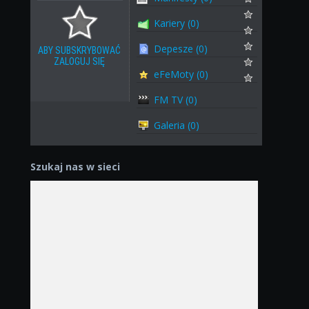
Kariery (0)
Depesze (0)
ABY SUBSKRYBOWAĆ
ZALOGUJ SIĘ
eFeMoty (0)
FM TV (0)
Galeria (0)
Szukaj nas w sieci