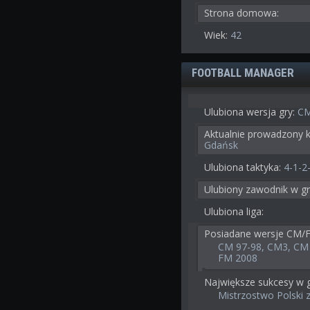
Strona domowa:
Wiek:
42
FOOTBALL MANAGER
Ulubiona wersja gry:
CM
Aktualnie prowadzony k
Gdańsk
Ulubiona taktyka:
4-1-2
Ulubiony zawodnik w gr
Ulubiona liga:
Posiadane wersje CM/
CM 97-98, CM3, CM 
FM 2008
Największe sukcesy w g
Mistrzostwo Polski 