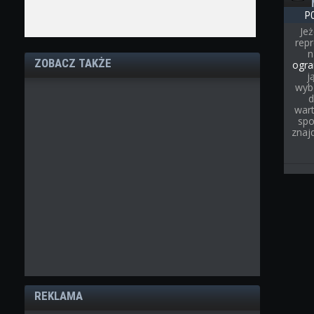
P
Jeż
rep
ZOBACZ TAKŻE
ogra
j
wyb
d
wart
spo
znaj
REKLAMA