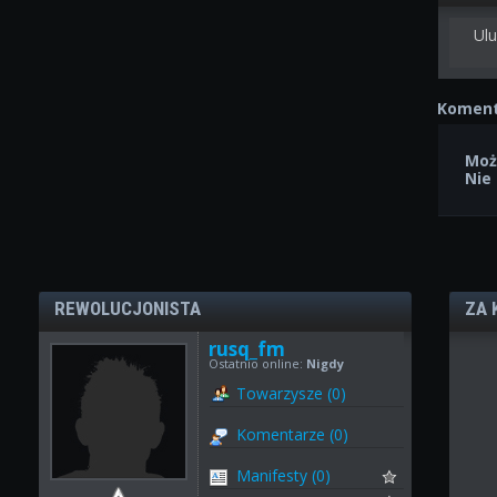
Ulu
Koment
Moż
Nie
REWOLUCJONISTA
ZA 
rusq_fm
Ostatnio online:
Nigdy
Towarzysze (0)
Komentarze (0)
Manifesty (0)