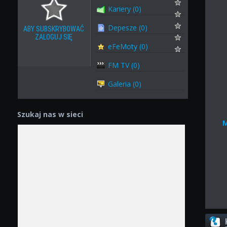
Kariery (0)
Depesze (0)
ABY SUBSKRYBOWAĆ
ZALOGUJ SIĘ
eFeMoty (0)
FM TV (0)
Galeria (0)
Szukaj nas w sieci