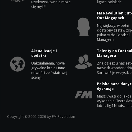
użytkowników nie może
ligach polskich!
się mylić!
FM Revolution Cut
Out Megapack
Największy, w pełni
dostępny zestaw zdj
piłkarzy do Football
Managera.
Aktualizacje i
Talenty do Footbal
dodatki
Managera
Uaktualnienia, nowe
Znajdziesz u nas setk
grywalne kraje i inne
nazwisk wonderkidó
nowości ze światowej
Sprawdź je wszystkie
sceny.
Polska baza danyc
dyskusja
Masz uwagi do jakoś
wykonania Ekstrakla
lub 1. ligi? Napisz tuta
Copyright © 2002-2026 by FM Revolution