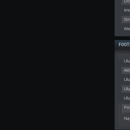
Doł
Imi
St
Wie
FOOT
Ulu
Akt
Ulu
Ul
Ulu
Po
Na