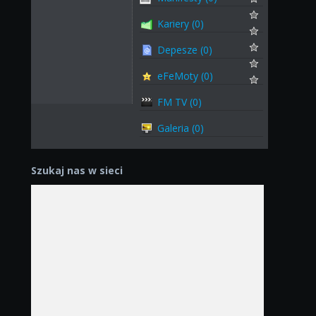
Kariery (0)
Depesze (0)
eFeMoty (0)
FM TV (0)
Galeria (0)
Szukaj nas w sieci