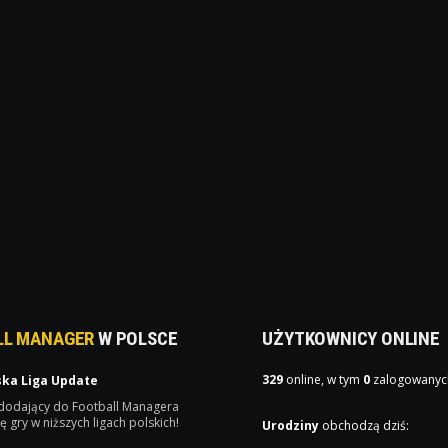
LL MANAGER
W POLSCE
UŻYTKOWNICY ONLINE
329
online, w tym
0
zalogowanyc
ska Liga Update
 dodający do Football Managera
ę gry w niższych ligach polskich!
Urodziny
obchodzą dziś: