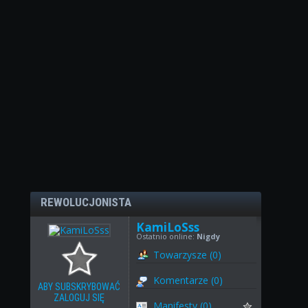
REWOLUCJONISTA
KamiLoSss
Ostatnio online:
Nigdy
Towarzysze (0)
Komentarze (0)
ABY SUBSKRYBOWAĆ
ZALOGUJ SIĘ
Manifesty (0)