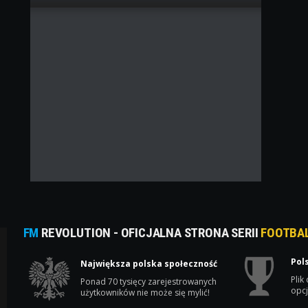
FM
REVOLUTION - OFICJALNA STRONA SERII
FOOTBA
Pol
Największa polska społeczność
Plik
Ponad 70 tysięcy zarejestrowanych
opcj
użytkowników nie może się mylić!