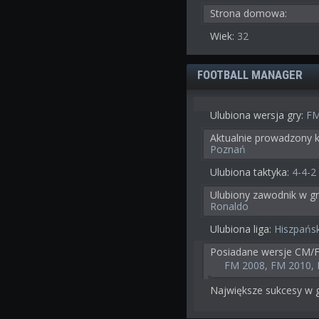
Strona domowa:
Wiek:
32
FOOTBALL MANAGER
Ulubiona wersja gry:
FM
Aktualnie prowadzony k
Poznań
Ulubiona taktyka:
4-4-2
Ulubiony zawodnik w gr
Ronaldo
Ulubiona liga:
Hiszpańs
Posiadane wersje CM/
FM 2008, FM 2010,
Największe sukcesy w g