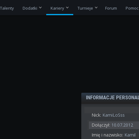
Talenty
Dodatki
Kariery
Turnieje
Forum
Pomoc
INFORMACJE PERSONA
Nick:
KamiLoSss
Dołączył:
10.07.2012
Imię i nazwisko:
Kamil