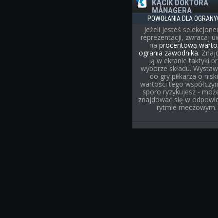
KĄCIK DOKTORA
MANAGERA
POWOŁANIA DLA OGRANY
Jeżeli jesteś selekcjon
reprezentacji, zwracaj 
na
procentową warto
ogrania zawodnika
. Znaj
ją w ekranie taktyki p
wyborze składu. Wystaw
do gry piłkarza o niski
wartości tego współczyn
sporo ryzykujesz - może
znajdować się w odpowi
rytmie meczowym.