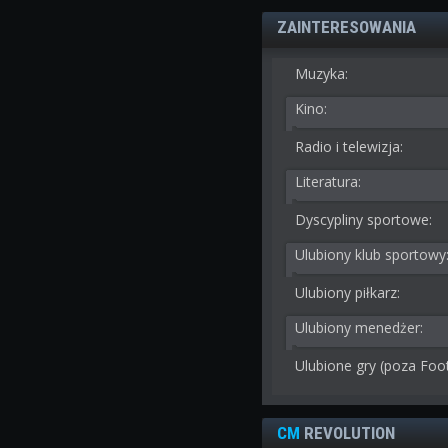
ZAINTERESOWANIA
Muzyka:
Kino:
Radio i telewizja:
Literatura:
Dyscypliny sportowe:
Ulubiony klub sportowy
Ulubiony piłkarz:
Ulubiony menedżer:
Ulubione gry (poza Foo
CM
REVOLUTION