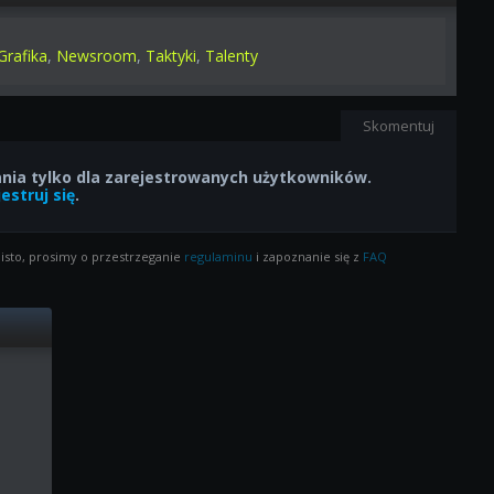
Grafika
,
Newsroom
,
Taktyki
,
Talenty
Skomentuj
ia tylko dla zarejestrowanych użytkowników.
estruj się
.
isto, prosimy o przestrzeganie
regulaminu
i zapoznanie się z
FAQ