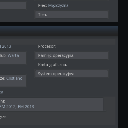
Płeć:
Mężczyzna
Tlen:
 2013
Procesor:
lub:
Warta
Pamięć operacyjna:
Karta graficzna:
System operacyjny:
ze:
Cristiano
ka
FM:
 FM 2012, FM 2013
rze: