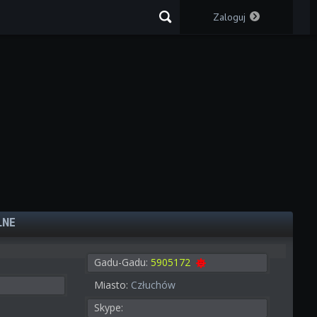
Zaloguj
LNE
Gadu-Gadu:
5905172
Miasto:
Człuchów
Skype: