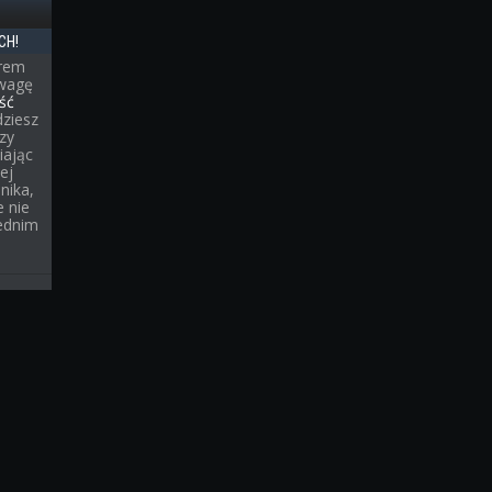
CH!
erem
uwagę
ść
dziesz
rzy
iając
ej
nika,
 nie
ednim