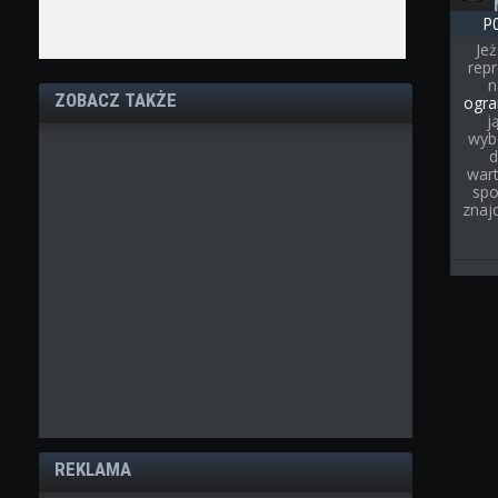
P
Jeż
rep
ZOBACZ TAKŻE
ogra
j
wyb
d
wart
spo
znaj
REKLAMA