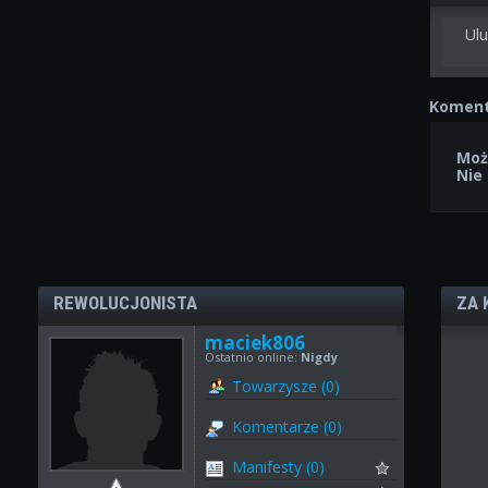
Ulu
Koment
Moż
Nie
REWOLUCJONISTA
ZA 
maciek806
Ostatnio online:
Nigdy
Towarzysze (0)
Komentarze (0)
Manifesty (0)