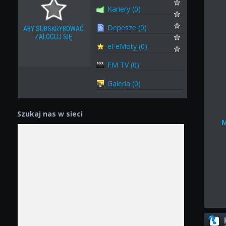
Kariery (0)
Depesze (0)
ABY SUBSKRYBOWAĆ
ZALOGUJ SIĘ
eFeMoty (0)
FM TV (0)
Galeria (0)
Szukaj nas w sieci