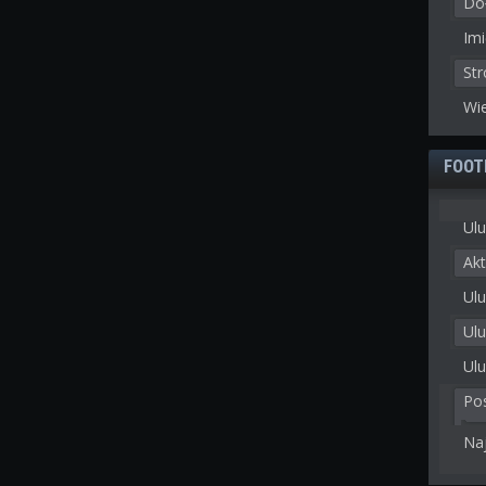
Doł
Imi
St
Wie
FOOT
Ulu
Akt
Ulu
Ul
Ulu
Po
Na