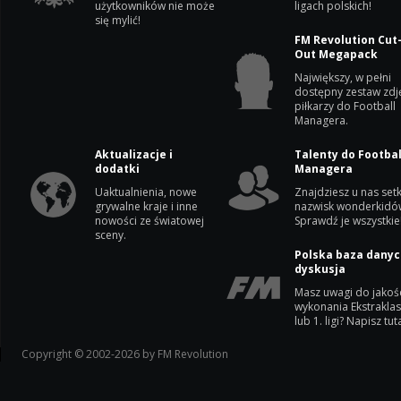
użytkowników nie może
ligach polskich!
się mylić!
FM Revolution Cut
Out Megapack
Największy, w pełni
dostępny zestaw zdj
piłkarzy do Football
Managera.
Aktualizacje i
Talenty do Footbal
dodatki
Managera
Uaktualnienia, nowe
Znajdziesz u nas setk
grywalne kraje i inne
nazwisk wonderkidó
nowości ze światowej
Sprawdź je wszystkie
sceny.
Polska baza danyc
dyskusja
Masz uwagi do jakoś
wykonania Ekstrakla
lub 1. ligi? Napisz tuta
Copyright © 2002-2026 by FM Revolution