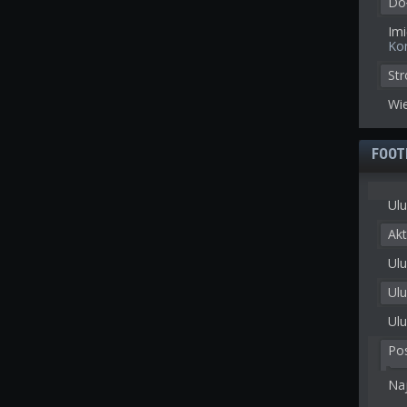
Doł
Imi
Ko
St
Wie
FOOT
Ulu
Akt
Ulu
Ul
Ulu
Po
Na