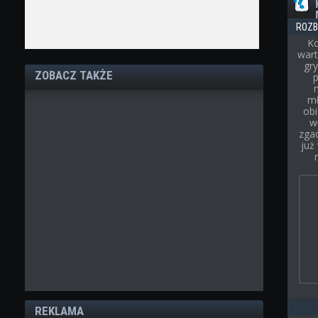
ROZB
Ko
wart
gry
ZOBACZ TAKŻE
p
mł
obi
w
zgad
już
REKLAMA