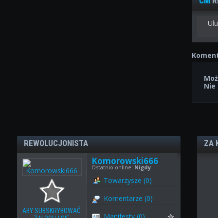
CM
R
Ulu
Koment
Moż
Nie
REWOLUCJONISTA
ZA 
Komorowski666
Ostatnio online:
Nigdy
Towarzysze (0)
Komentarze (0)
ABY SUBSKRYBOWAĆ
Manifesty (0)