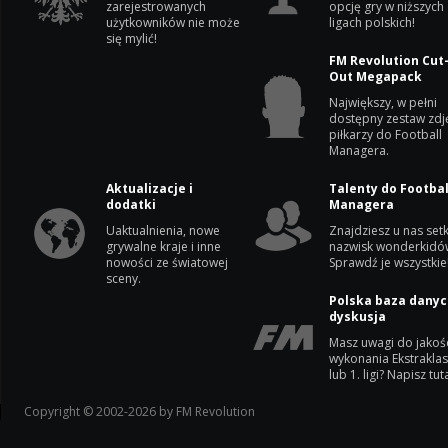
zarejestrowanych
opcję gry w niższych
użytkowników nie może
ligach polskich!
się mylić!
FM Revolution Cut
Out Megapack
Największy, w pełni
dostępny zestaw zdj
piłkarzy do Football
Managera.
Aktualizacje i
Talenty do Footbal
dodatki
Managera
Uaktualnienia, nowe
Znajdziesz u nas setk
grywalne kraje i inne
nazwisk wonderkidó
nowości ze światowej
Sprawdź je wszystkie
sceny.
Polska baza danyc
dyskusja
Masz uwagi do jakoś
wykonania Ekstrakla
lub 1. ligi? Napisz tuta
Copyright © 2002-2026 by FM Revolution