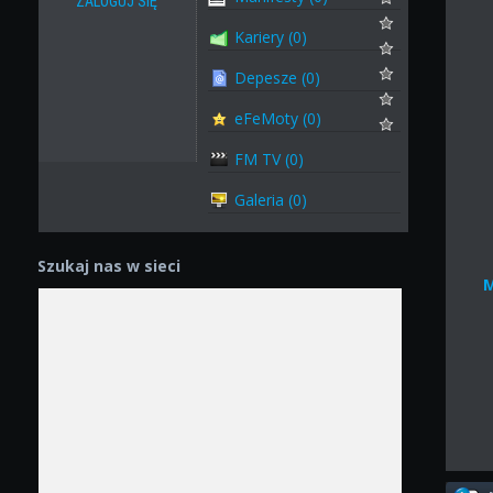
ZALOGUJ SIĘ
Kariery (0)
Depesze (0)
eFeMoty (0)
FM TV (0)
Galeria (0)
Szukaj nas w sieci