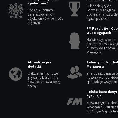
społeczność
Plik dodający do
Ponad 70 tysięcy
Football Managera
zarejestrowanych
opcję gry w niższych
użytkowników nie może
ligach polskich!
się mylić!
FM Revolution Cut
Out Megapack
Największy, w pełni
dostępny zestaw zdj
piłkarzy do Football
Managera.
Aktualizacje i
Talenty do Footbal
dodatki
Managera
Uaktualnienia, nowe
Znajdziesz u nas setk
grywalne kraje i inne
nazwisk wonderkidó
nowości ze światowej
Sprawdź je wszystkie
sceny.
Polska baza danyc
dyskusja
Masz uwagi do jakoś
wykonania Ekstrakla
lub 1. ligi? Napisz tuta