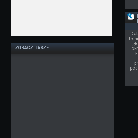
Dob
tre
gł
ZOBACZ TAKŻE
ok
P
p
pod