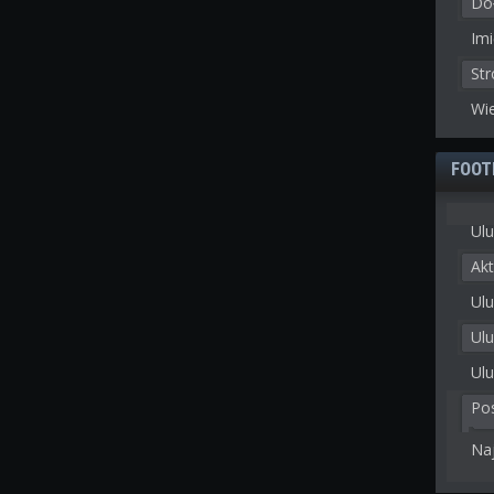
Doł
Imi
St
Wie
FOOT
Ulu
Akt
Ulu
Ul
Ulu
Po
Na