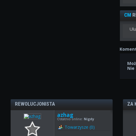
CM
R
Ulu
Koment
Moż
Nie
REWOLUCJONISTA
ZA 
azhag
Ostatnio online:
Nigdy
Towarzysze (0)