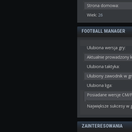
Strona domowa:
Wiek:
26
FOOTBALL MANAGER
Ulubiona wersja gry:
Aktualnie prowadzony k
Ulubiona taktyka:
Ulubiony zawodnik w gr
Ulubiona liga:
Posiadane wersje CM/
Największe sukcesy w g
ZAINTERESOWANIA