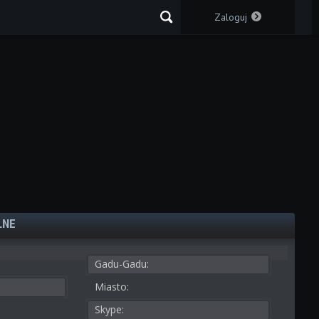
Zaloguj
LNE
Gadu-Gadu:
Miasto:
Skype: