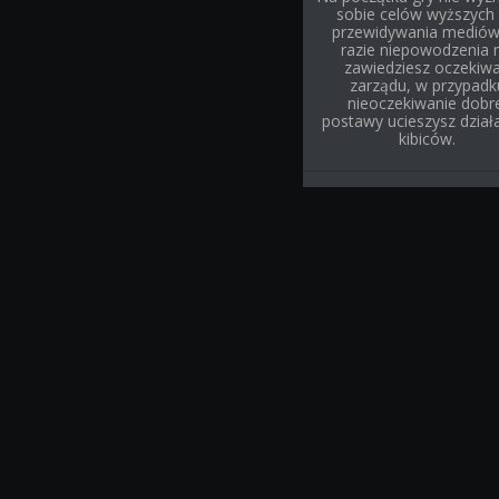
sobie celów wyższych 
przewidywania mediów
razie niepowodzenia 
zawiedziesz oczekiw
zarządu, w przypadk
nieoczekiwanie dobr
postawy ucieszysz działa
kibiców.