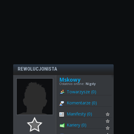
REWOLUCJONISTA
Mskowy
Ostatnio online:
Nigdy
Towarzysze (0)
Komentarze (0)
Manifesty (0)
Kariery (0)