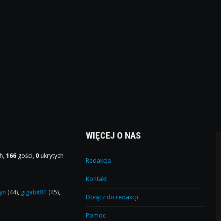
WIĘCEJ O NAS
h,
166
gości,
0
ukrytych
Redakcja
Kontakt
yn
(44)
,
gigabit81
(45)
,
Dołącz do redakcji
Pomoc