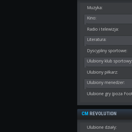
Muzyka:
Kino:
Radio i telewizja:
Literatura:
Dyscypliny sportowe:
Ulubiony klub sportowy
Ulubiony piłkarz:
Ulubiony menedżer:
Ulubione gry (poza Foo
CM
REVOLUTION
Ulubione działy: