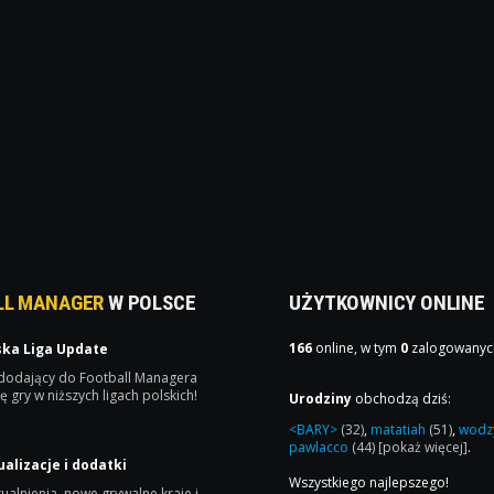
LL MANAGER
W POLSCE
UŻYTKOWNICY ONLINE
166
online, w tym
0
zalogowanyc
ska Liga Update
 dodający do Football Managera
ę gry w niższych ligach polskich!
Urodziny
obchodzą dziś:
<BARY>
(32)
,
matatiah
(51)
,
wodz
pawlacco
(44)
[pokaż więcej]
.
ualizacje i dodatki
Wszystkiego najlepszego!
ualnienia, nowe grywalne kraje i