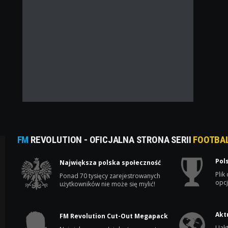
FM
REVOLUTION - OFICJALNA STRONA SERII
FOOTBA
Pol
Największa polska społeczność
Plik
Ponad 70 tysięcy zarejestrowanych
opcj
użytkowników nie może się mylić!
Akt
FM Revolution Cut-Out Megapack
Uakt