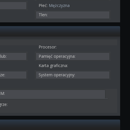
Płeć:
Mężczyzna
Tlen:
Procesor:
lub:
Pamięć operacyjna:
Karta graficzna:
ze:
System operacyjny:
FM:
rze: