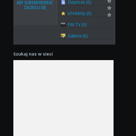
Depesze (0)
ABY SUBSKRYBOWAĆ
ZALOGUJ SIĘ
eFeMoty (0)
FM TV (0)
Galeria (0)
Szukaj nas w sieci