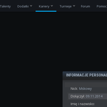
Talenty
Dodatki
Kariery
Turnieje
Forum
Pomoc
INFORMACJE PERSONA
Nick:
Mskowy
Dołączył:
09.11.2014
Imię i nazwisko: