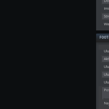
Doł
Imi
St
Wie
FOOT
Ulu
Akt
Ulu
Ul
Ulu
Po
Na