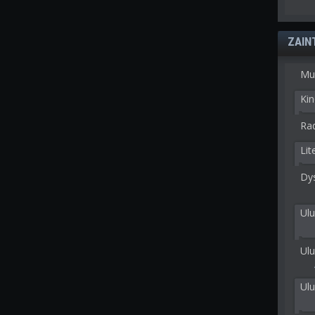
ZAIN
Mu
Kin
Rad
Lit
Dy
Ulu
Ulu
Ul