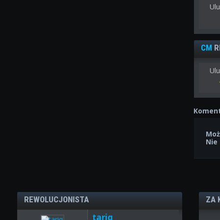
Ul
CM
R
Ulu
Koment
Moż
Nie
REWOLUCJONISTA
ZA 
tariq