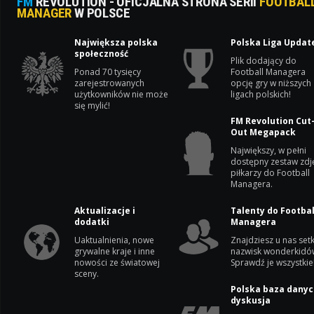
FM
REVOLUTION - OFICJALNA STRONA SERII
FOOTBAL
MANAGER
W POLSCE
Największa polska
Polska Liga Updat
społeczność
Plik dodający do
Ponad 70 tysięcy
Football Managera
zarejestrowanych
opcję gry w niższych
użytkowników nie może
ligach polskich!
się mylić!
FM Revolution Cut
Out Megapack
Największy, w pełni
dostępny zestaw zdj
piłkarzy do Football
Managera.
Aktualizacje i
Talenty do Footbal
dodatki
Managera
Uaktualnienia, nowe
Znajdziesz u nas setk
grywalne kraje i inne
nazwisk wonderkidó
nowości ze światowej
Sprawdź je wszystkie
sceny.
Polska baza danyc
dyskusja