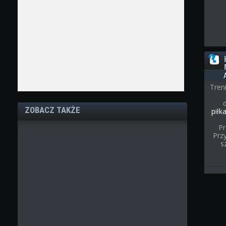
Tren
ZOBACZ TAKŻE
piłk
Pr
Przy
s