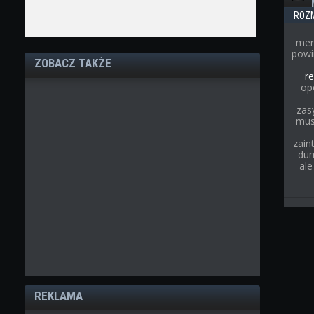
ROZ
men
powi
ZOBACZ TAKŻE
re
op
zas
musi
zain
dum
ale
REKLAMA