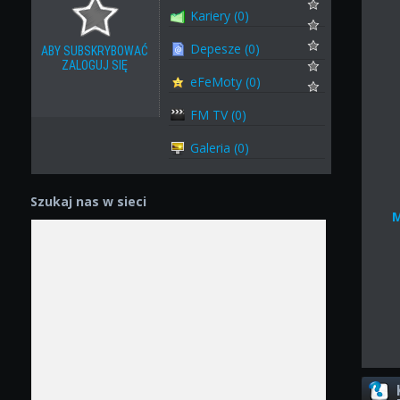
Kariery (0)
Depesze (0)
ABY SUBSKRYBOWAĆ
ZALOGUJ SIĘ
eFeMoty (0)
FM TV (0)
Galeria (0)
Szukaj nas w sieci