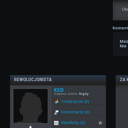
Ulu
Koment
Moż
Nie
REWOLUCJONISTA
ZA 
KSD
Ostatnio online:
Nigdy
Towarzysze (0)
Komentarze (0)
Manifesty (0)