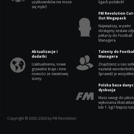
użytkowników nie może
ligach polskich!
się mylić!
FM Revolution Cut
Out Megapack
Największy, w pełni
dostępny zestaw zdj
piłkarzy do Football
Managera.
Aktualizacje i
Talenty do Footbal
dodatki
Managera
Uaktualnienia, nowe
Znajdziesz u nas setk
grywalne kraje i inne
nazwisk wonderkidó
nowości ze światowej
Sprawdź je wszystkie
sceny.
Polska baza danyc
dyskusja
Masz uwagi do jakoś
wykonania Ekstrakla
lub 1. ligi? Napisz tuta
Copyright © 2002-2026 by FM Revolution