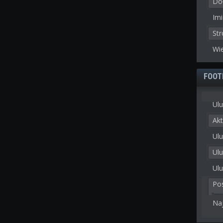
Doł
Imi
St
Wie
FOOT
Ulu
Akt
Ulu
Ul
Ulu
Po
Na