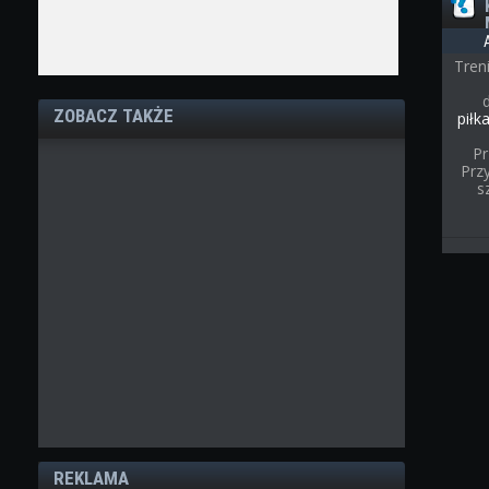
Tren
ZOBACZ TAKŻE
piłk
Pr
Przy
s
REKLAMA