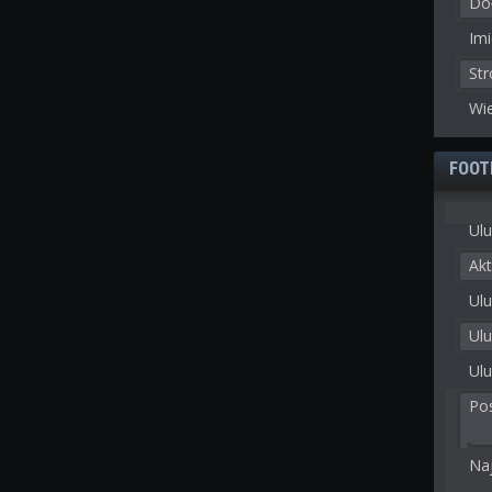
Doł
Imi
St
Wie
FOOT
Ulu
Akt
Ulu
Ul
Ulu
Po
Na