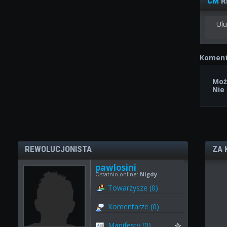
CM
R
Ulu
Koment
Moż
Nie
REWOLUCJONISTA
ZA 
pawlosini
Ostatnio online:
Nigdy
Towarzysze (0)
Komentarze (0)
Manifesty (0)