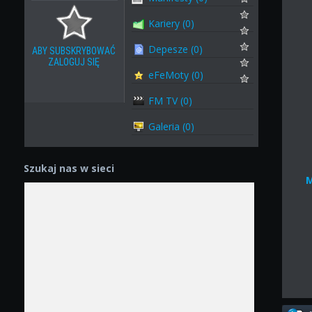
Kariery (0)
Depesze (0)
ABY SUBSKRYBOWAĆ
ZALOGUJ SIĘ
eFeMoty (0)
FM TV (0)
Galeria (0)
Szukaj nas w sieci