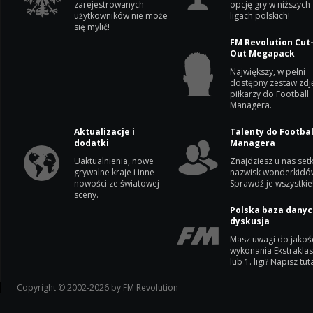
zarejestrowanych
opcję gry w niższych
użytkowników nie może
ligach polskich!
się mylić!
FM Revolution Cut
Out Megapack
Największy, w pełni
dostępny zestaw zdj
piłkarzy do Football
Managera.
Aktualizacje i
Talenty do Footbal
dodatki
Managera
Uaktualnienia, nowe
Znajdziesz u nas setk
grywalne kraje i inne
nazwisk wonderkidó
nowości ze światowej
Sprawdź je wszystkie
sceny.
Polska baza danyc
dyskusja
Masz uwagi do jakoś
wykonania Ekstrakla
lub 1. ligi? Napisz tuta
Copyright © 2002-2026 by FM Revolution