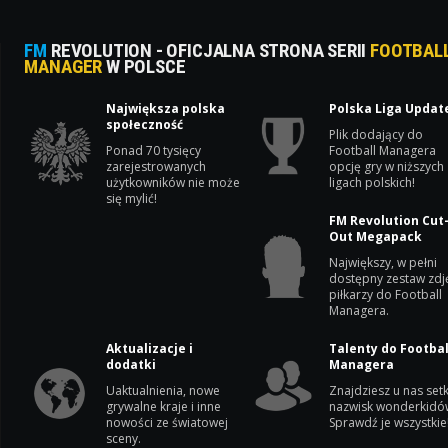
FM
REVOLUTION - OFICJALNA STRONA SERII
FOOTBAL
MANAGER
W POLSCE
Największa polska
Polska Liga Updat
społeczność
Plik dodający do
Ponad 70 tysięcy
Football Managera
zarejestrowanych
opcję gry w niższych
użytkowników nie może
ligach polskich!
się mylić!
FM Revolution Cut
Out Megapack
Największy, w pełni
dostępny zestaw zdj
piłkarzy do Football
Managera.
Aktualizacje i
Talenty do Footbal
dodatki
Managera
Uaktualnienia, nowe
Znajdziesz u nas setk
grywalne kraje i inne
nazwisk wonderkidó
nowości ze światowej
Sprawdź je wszystkie
sceny.