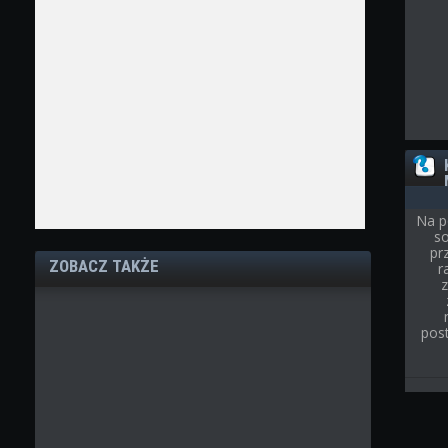
Na p
so
pr
ZOBACZ TAKŻE
r
post