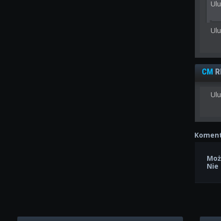
Ul
Ul
CM
R
Ulu
Koment
Moż
Nie