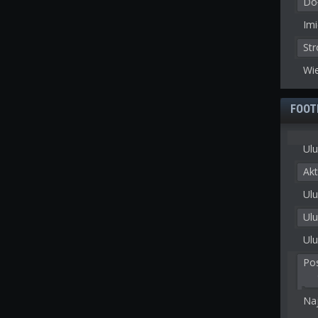
Doł
Imi
St
Wie
FOOT
Ulu
Akt
Ulu
Ul
Ulu
Po
Na