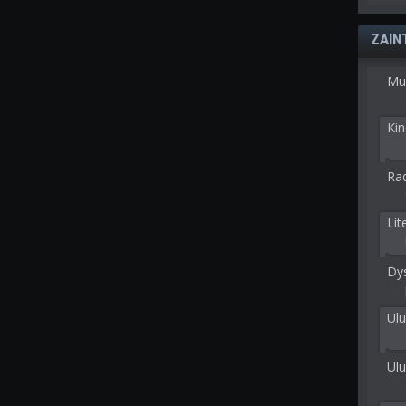
ZAIN
Mu
Kin
Rad
Lit
Dy
Ulu
Ulu