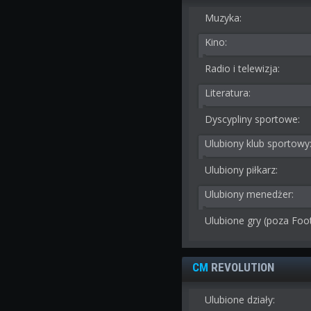
Muzyka:
Kino:
Radio i telewizja:
Literatura:
Dyscypliny sportowe:
Ulubiony klub sportowy
Ulubiony piłkarz:
Ulubiony menedżer:
Ulubione gry (poza Foo
CM
REVOLUTION
Ulubione działy: