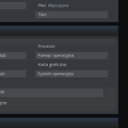
Płeć:
Mężczyzna
Tlen:
Procesor:
lub:
Pamięć operacyjna:
Karta graficzna:
ze:
System operacyjny:
FM:
rze: