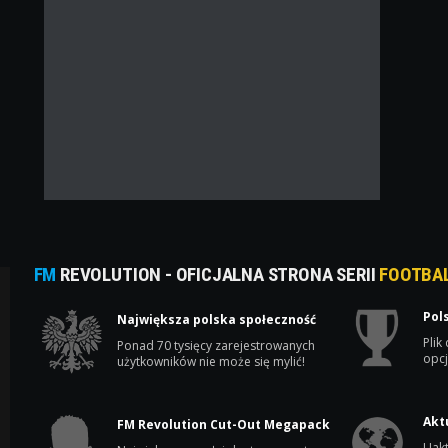
FM
REVOLUTION - OFICJALNA STRONA SERII
FOOTBA
Pol
Największa polska społeczność
Plik
Ponad 70 tysięcy zarejestrowanych
opcj
użytkowników nie może się mylić!
Akt
FM Revolution Cut-Out Megapack
Uakt