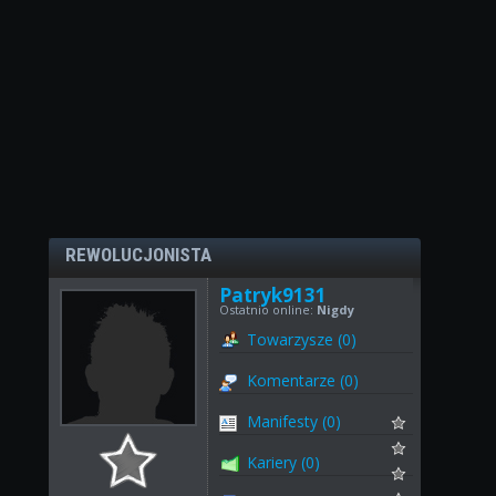
REWOLUCJONISTA
Patryk9131
Ostatnio online:
Nigdy
Towarzysze (0)
Komentarze (0)
Manifesty (0)
Kariery (0)