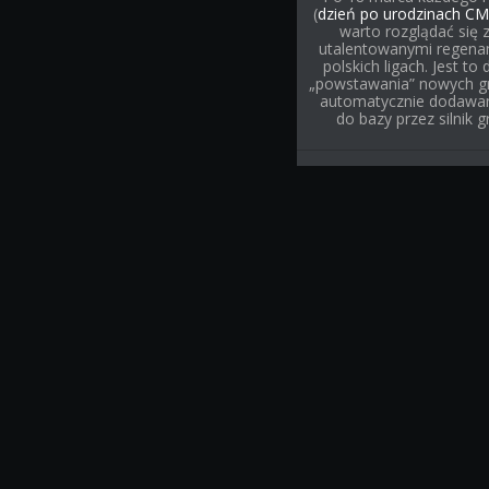
(
dzień po urodzinach CM
warto rozglądać się 
utalentowanymi regena
polskich ligach. Jest to 
„powstawania” nowych g
automatycznie dodawa
do bazy przez silnik gr