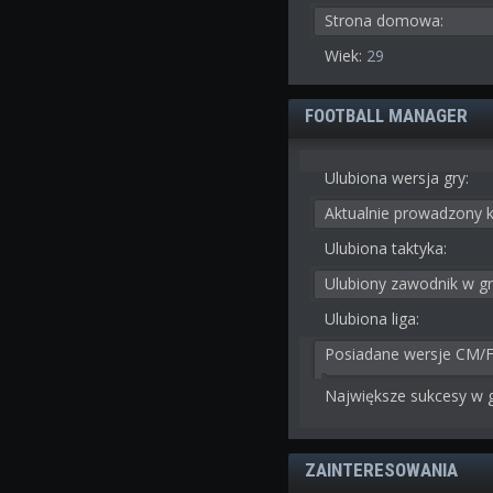
Strona domowa:
Wiek:
29
FOOTBALL MANAGER
Ulubiona wersja gry:
Aktualnie prowadzony k
Ulubiona taktyka:
Ulubiony zawodnik w gr
Ulubiona liga:
Posiadane wersje CM/
Największe sukcesy w g
ZAINTERESOWANIA