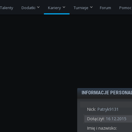
Talenty
Dodatki
Kariery
Turnieje
Forum
Pomoc
INFORMACJE PERSONA
Nick:
Patryk9131
Dołączył:
16.12.2015
Imię i nazwisko: