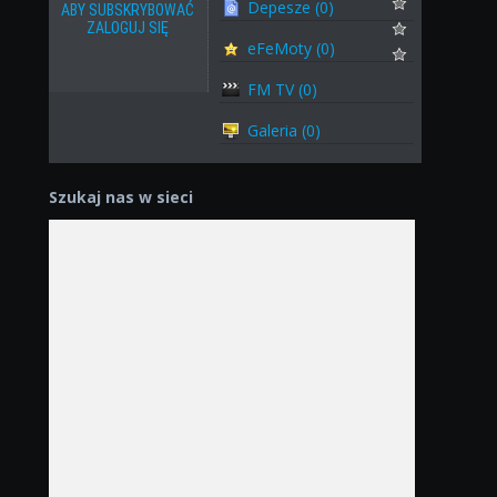
Depesze (0)
ABY SUBSKRYBOWAĆ
ZALOGUJ SIĘ
eFeMoty (0)
FM TV (0)
Galeria (0)
Szukaj nas w sieci