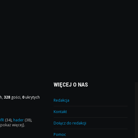
WIĘCEJ O NAS
h,
328
gości,
0
ukrytych
Redakcja
Kontakt
ofR
(34)
,
hader
(38)
,
Dołącz do redakcji
[pokaż więcej]
.
Pomoc