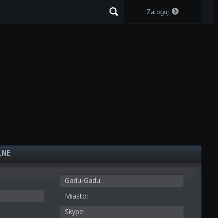
Zaloguj
LNE
Gadu-Gadu:
Miasto:
Skype: