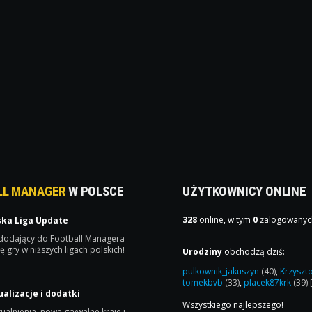
LL MANAGER
W POLSCE
UŻYTKOWNICY ONLINE
328
online, w tym
0
zalogowanyc
ska Liga Update
 dodający do Football Managera
ę gry w niższych ligach polskich!
Urodziny
obchodzą dziś:
pulkownik_jakuszyn
(40)
,
Krzyszt
tomekbvb
(33)
,
placek87krk
(39)
ualizacje i dodatki
Wszystkiego najlepszego!
ualnienia, nowe grywalne kraje i