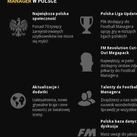
MANAGER
W POLSCE
Największa polska
Polska Liga Updat
społeczność
Plik dodający do
Ponad 70 tysięcy
Football Managera
zarejestrowanych
opcję gry w niższych
użytkowników nie może
ligach polskich!
się mylić!
FM Revolution Cut
Out Megapack
Największy, w pełni
dostępny zestaw zdj
piłkarzy do Football
Managera.
Aktualizacje i
Talenty do Footbal
dodatki
Managera
Uaktualnienia, nowe
Znajdziesz u nas setk
grywalne kraje i inne
nazwisk wonderkidó
nowości ze światowej
Sprawdź je wszystkie
sceny.
Polska baza danyc
dyskusja
Masz uwagi do jakoś