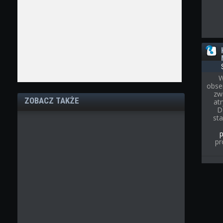
W
obse
zw
ZOBACZ TAKŻE
at
D
st
pr