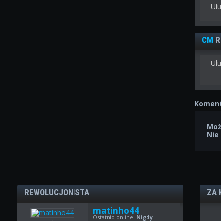
Ul
CM
R
Ulu
Koment
Moż
Nie
REWOLUCJONISTA
ZA 
matinho44
Ostatnio online:
Nigdy