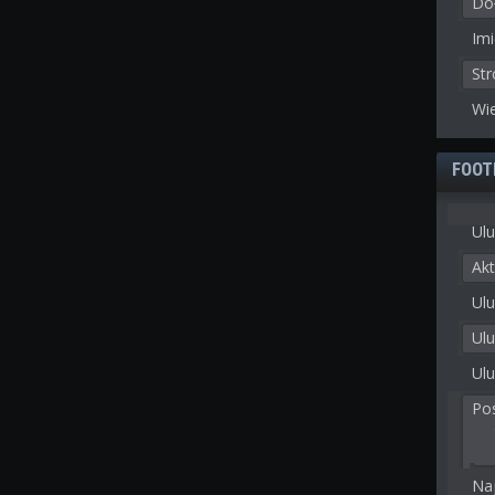
Doł
Imi
St
Wie
FOOT
Ulu
Akt
Ulu
Ul
Ulu
Po
Na