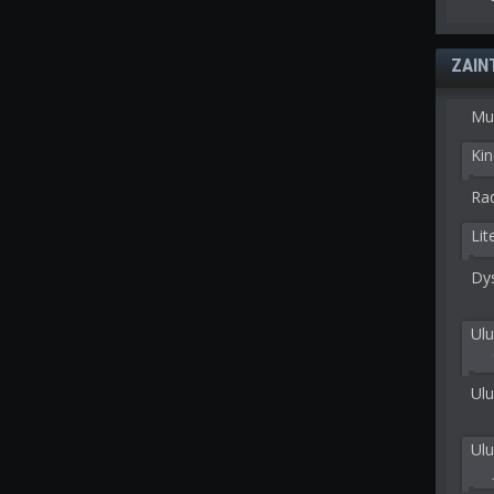
ZAIN
Mu
Kin
Rad
Lit
Dy
Ulu
Ulu
Ul